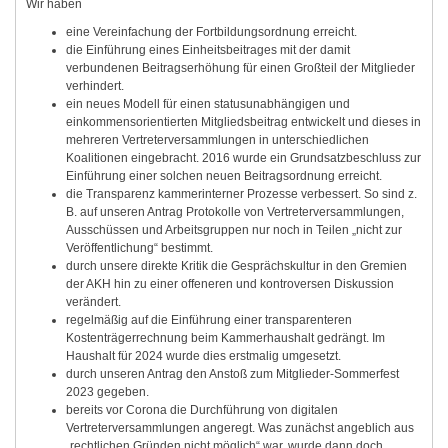
Wir haben
eine Vereinfachung der Fortbildungsordnung erreicht.
die Einführung eines Einheitsbeitrages mit der damit
verbundenen Beitragserhöhung für einen Großteil der Mitglieder
verhindert.
ein neues Modell für einen statusunabhängigen und
einkommensorientierten Mitgliedsbeitrag entwickelt und dieses in
mehreren Vertreterversammlungen in unterschiedlichen
Koalitionen eingebracht. 2016 wurde ein Grundsatzbeschluss zur
Einführung einer solchen neuen Beitragsordnung erreicht.
die Transparenz kammerinterner Prozesse verbessert. So sind z.
B. auf unseren Antrag Protokolle von Vertreterversammlungen,
Ausschüssen und Arbeitsgruppen nur noch in Teilen „nicht zur
Veröffentlichung“ bestimmt.
durch unsere direkte Kritik die Gesprächskultur in den Gremien
der AKH hin zu einer offeneren und kontroversen Diskussion
verändert.
regelmäßig auf die Einführung einer transparenteren
Kostenträgerrechnung beim Kammerhaushalt gedrängt. Im
Haushalt für 2024 wurde dies erstmalig umgesetzt.
durch unseren Antrag den Anstoß zum Mitglieder-Sommerfest
2023 gegeben.
bereits vor Corona die Durchführung von digitalen
Vertreterversammlungen angeregt. Was zunächst angeblich aus
„rechtlichen Gründen nicht möglich“ war, wurde dann doch