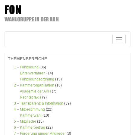
FON
WAHLGRUPPE IN DER AKH
Zum
Inhalt
springen
Schalte
Navigatio
THEMENBEREICHE
1 – Fortbildung
(36)
Ehrenverfahren
(14)
Fortbildungsordnung
(15)
2 – Kammerorganisation
(18)
Akademie der AKH
(7)
Rechtspraxis
(9)
3 – Transparenz & Information
(39)
4 – Mitbestimmung
(22)
Kammerwahl
(10)
5 – Mitglieder
(15)
6 – Kammerbeitrag
(22)
7 – Förderung junger Mitglieder
(3)