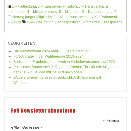
1 – Fortbildung
,
2 – Kammerorganisation
,
3 – Transparenz &
Information
,
4 – Mitbestimmung
,
5 – Mitglieder
,
6 – Kammerbeitrag
,
7 –
Förderung junger Mitglieder
,
8 – Wettbewerbswesen
,
AKH-Parlament
2024-29
BAK-Präsidentin
,
Landespolitiker
,
Sommerfest
,
Transparenz
NEUIGKEITEN
Die Kammerwahl 2024 naht – FON stellt sich auf
FoN-Anträge in der Wahlperiode 2019-2024
Bericht und Ergebnisse der zweiten Vertreterversammlung 2023
Politisches Sommerfest & Tag der »Offenen Tür« für alle Mitglieder
der AKH – gute Idee mit viel Luft nach oben
Wegen hohem Interesse ausgebucht: AKH-Sommerfest in
Wiesbaden
FoN Newsletter abonnieren
*
Pflichtfeld
*
eMail-Adresse