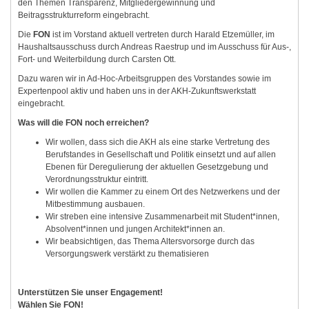
den Themen Transparenz, Mitgliedergewinnung und
Beitragsstrukturreform eingebracht.
Die
FON
ist im Vorstand aktuell vertreten durch Harald Etzemüller, im
Haushaltsausschuss durch Andreas Raestrup und im Ausschuss für Aus-,
Fort- und Weiterbildung durch Carsten Ott.
Dazu waren wir in Ad-Hoc-Arbeitsgruppen des Vorstandes sowie im
Expertenpool aktiv und haben uns in der AKH-Zukunftswerkstatt
eingebracht.
Was will die
FON
noch erreichen?
Wir wollen, dass sich die AKH als eine starke Vertretung des
Berufstandes in Gesellschaft und Politik einsetzt und auf allen
Ebenen für Deregulierung der aktuellen Gesetzgebung und
Verordnungsstruktur eintritt.
Wir wollen die Kammer zu einem Ort des Netzwerkens und der
Mitbestimmung ausbauen.
Wir streben eine intensive Zusammenarbeit mit Student*innen,
Absolvent*innen und jungen Architekt*innen an.
Wir beabsichtigen, das Thema Altersvorsorge durch das
Versorgungswerk verstärkt zu thematisieren
Unterstützen Sie unser Engagement!
Wählen Sie
FON
!