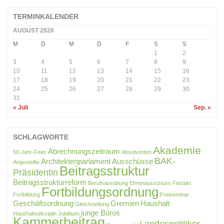
TERMINKALENDER
AUGUST 2026
M
D
M
D
F
S
S
1
2
3
4
5
6
7
8
9
10
11
12
13
14
15
16
17
18
19
20
21
22
23
24
25
26
27
28
29
30
31
« Juli
Sep. »
SCHLAGWORTE
Akademie
Abrechnungszeitraum
50-Jahr-Feier
Absolventen
BAK-
Architektenparlament
Ausschüsse
Angestellte
Beitragsstruktur
Präsidentin
Beitragsstrukturreform
Berufsausübung
Ehrenausschuss
Festakt
Fortbildungsordnung
Fortbildung
Freiseminar
Geschäftsordnung
Gremien
Haushalt
Gleichstellung
junge Büros
Haushaltsdisziplin
Jubiläum
Kammerbeitrag
Landespolitiker