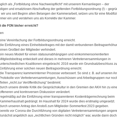
glich als „Fortbildung ohne Nachweispflicht“ mit unserem Kernanliegen – der
ndigen und ersatzlosen Abschaffung der geltenden Fortbildungsordnung (!) – gegrü
wir uns seit Beginn allen Belangen der Kammerarbeit, setzen uns für eine Modifiz
mer ein und verstehen uns als Korrektiv der Kammer.
t die
FON
bisher erreicht?
ben
eine Vereinfachung der Fortbildungsordnung erreicht.
die Einführung eines Einheitsbeitrages mit der damit verbundenen Beitragserhöhun
einen Großteil der Mitglieder verhindert.
ein neues Modell für einen statusunabhängigen und einkommensorientierten
Mitgliedsbeitrag entwickelt und dieses in mehreren Vertreterversammlungen in
unterschiedlichen Koalitionen eingebracht. 2016 wurde ein Grundsatzbeschluss zu
Einführung einer solchen neuen Beitragsordnung erreicht.
die Transparenz kammerinterner Prozesse verbessert. So sind z. B. auf unseren An
Protokolle von Vertreterversammlungen, Ausschüssen und Arbeitsgruppen nur noch
Teilen „nicht zur Veröffentlichung“ bestimmt.
durch unsere direkte Kritik die Gesprächskultur in den Gremien der AKH hin zu ein
offeneren und kontroversen Diskussion verändert.
regelmäßig auf die Einführung einer transparenteren Kostenträgerrechnung beim
Kammerhaushalt gedrängt. Im Haushalt für 2024 wurde dies erstmalig umgesetzt.
durch unseren Antrag den Anstoß zum Mitglieder-Sommerfest 2023 gegeben.
bereits vor Corona die Durchführung von digitalen Vertreterversammlungen anger
zunächst angeblich aus „rechtlichen Gründen nicht möglich“ war, wurde dann doch