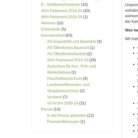
8 – Wettbewerbswesen
(10)
Ursprün
vollstä
AKH-Parlament 2019-24
(20)
widmen 
AKH-Parlament 2024-29
(1)
der Kam
Aktionen
(10)
Dokumente
(5)
Was ha
Kammerarbeit
(63)
Wir ha
AG Angestellte und Beamtete
(3)
AG Öffentliches Baurecht
(1)
AG Öffentlichkeitsarbeit
(2)
AKH-Parlament 2014-19
(26)
Ausschuss für Aus-, Fort- und
Weiterbildung
(1)
Haushaltsausschuss
(4)
Landeswettbewerbs- und
Vergabeausschuss
(2)
Vorstand
(7)
VV Archiv 2009-14
(31)
Presse
(13)
In der Presse gefunden
(12)
Pressemitteilungen
(1)