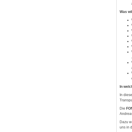
Was wil
In welc
In dies
Transpa
Die
FO
Andreas
Dazu wa
uns in 