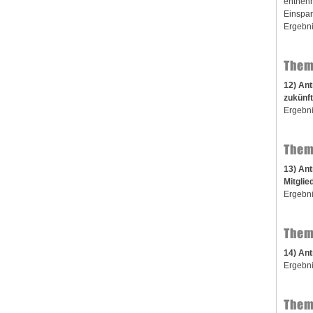
entnehm
Einspa
Ergebni
Them
12) Ant
zukünf
Ergebni
Them
13) Ant
Mitglie
Ergebni
Them
14) An
Ergebni
Them