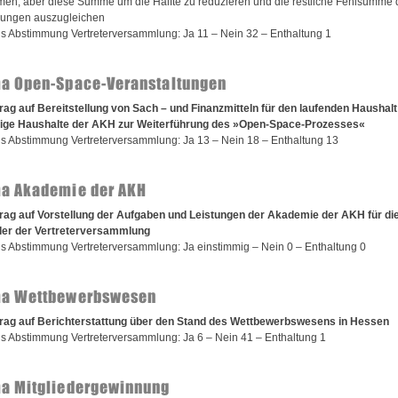
en, aber diese Summe um die Hälfte zu reduzieren und die restliche Fehlsumme 
rungen auszugleichen
s Abstimmung Vertreterversammlung: Ja 11 – Nein 32 – Enthaltung 1
a Open-Space-Veranstaltungen
rag auf Bereitstellung von Sach – und Finanzmitteln für den laufenden Haushalt
tige Haushalte der AKH zur Weiterführung des »Open-Space-Prozesses«
s Abstimmung Vertreterversammlung: Ja 13 – Nein 18 – Enthaltung 13
a Akademie der AKH
rag auf Vorstellung der Aufgaben und Leistungen der Akademie der AKH für di
der der Vertreterversammlung
s Abstimmung Vertreterversammlung: Ja einstimmig – Nein 0 – Enthaltung 0
a Wettbewerbswesen
trag auf Berichterstattung über den Stand des Wettbewerbswesens in Hessen
s Abstimmung Vertreterversammlung: Ja 6 – Nein 41 – Enthaltung 1
a Mitgliedergewinnung