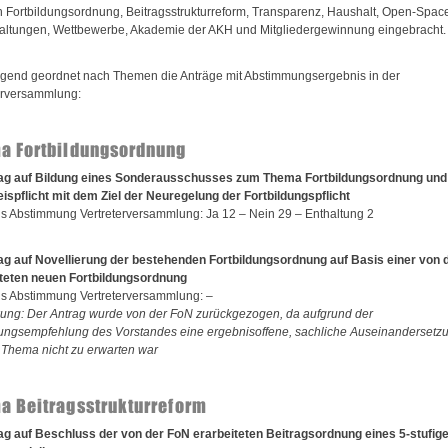
Fortbildungsordnung, Beitragsstrukturreform, Transparenz, Haushalt, Open-Spac
altungen, Wettbewerbe, Akademie der AKH und Mitgliedergewinnung eingebracht.
gend geordnet nach Themen die Anträge mit Abstimmungsergebnis in der
erversammlung:
a Fortbildungsordnung
rag auf Bildung eines Sonderausschusses zum Thema Fortbildungsordnung und
spflicht mit dem Ziel der Neuregelung der Fortbildungspflicht
s Abstimmung Vertreterversammlung: Ja 12 – Nein 29 – Enthaltung 2
ag auf Novellierung der bestehenden Fortbildungsordnung auf Basis einer von 
teten neuen Fortbildungsordnung
s Abstimmung Vertreterversammlung: –
ng: Der Antrag wurde von der FoN zurückgezogen, da aufgrund der
ngsempfehlung des Vorstandes eine ergebnisoffene, sachliche Auseinandersetz
Thema nicht zu erwarten war
a Beitragsstrukturreform
ag auf Beschluss der von der FoN erarbeiteten Beitragsordnung eines 5-stufig