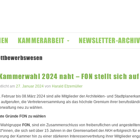
MEN
KAMMERARBEIT
NEWSLETTER-ARCHI
ettbewerbswesen
Kammerwahl 2024 naht – FON stellt sich auf
ntlicht am
27. Januar 2024
von
Harald Etzemüller
 Februar bis 08.März 2024 sind alle Mitglieder der Architekten- und Stadtplanerk
aufgerufen, die Vertreterversammlung als das höchste Gremium ihrer berufsständ
erwaltung neu zu wählen.
gute Gründe
FON
zu wählen
e Wahlgruppe
FON
, sind ein Zusammenschluss von freiberuflichen und angestellten
kt*innen, die sich seit über 15 Jahren in der Gremienarbeit der AKH erfolgreich für 
rung der Kammer hin zu einer stärkeren Interessenvertretung ihrer Mitglieder eng