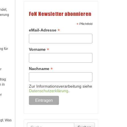
ndet,
FoN Newsletter abonnieren
ierung
*
Pflichtfeld
*
eMail-Adresse
*
g für
Vorname
*
Nachname
r
trag
 in
Zur Informationsverarbeitung siehe
Datenschutzerklärung
.
er
egt. Was
Suche