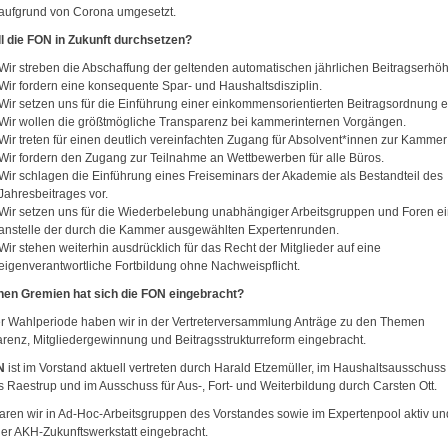
aufgrund von Corona umgesetzt.
l die
FON
in Zukunft durchsetzen?
Wir streben die Abschaffung der geltenden automatischen jährlichen Beitragserhö
Wir fordern eine konsequente Spar- und Haushaltsdisziplin.
Wir setzen uns für die Einführung einer einkommensorientierten Beitragsordnung e
Wir wollen die größtmögliche Transparenz bei kammerinternen Vorgängen.
Wir treten für einen deutlich vereinfachten Zugang für Absolvent*innen zur Kammer 
Wir fordern den Zugang zur Teilnahme an Wettbewerben für alle Büros.
Wir schlagen die Einführung eines Freiseminars der Akademie als Bestandteil des
Jahresbeitrages vor.
Wir setzen uns für die Wiederbelebung unabhängiger Arbeitsgruppen und Foren ei
anstelle der durch die Kammer ausgewählten Expertenrunden.
Wir stehen weiterhin ausdrücklich für das Recht der Mitglieder auf eine
eigenverantwortliche Fortbildung ohne Nachweispflicht.
hen Gremien hat sich die
FON
eingebracht?
er Wahlperiode haben wir in der Vertreterversammlung Anträge zu den Themen
renz, Mitgliedergewinnung und Beitragsstrukturreform eingebracht.
N
ist im Vorstand aktuell vertreten durch Harald Etzemüller, im Haushaltsausschuss
 Raestrup und im Ausschuss für Aus-, Fort- und Weiterbildung durch Carsten Ott.
ren wir in Ad-Hoc-Arbeitsgruppen des Vorstandes sowie im Expertenpool aktiv u
der AKH-Zukunftswerkstatt eingebracht.