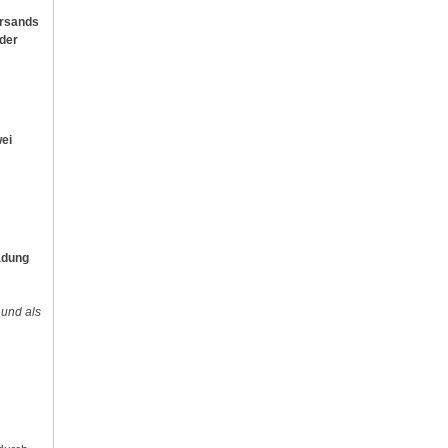
ersands
der
ei
adung
und als