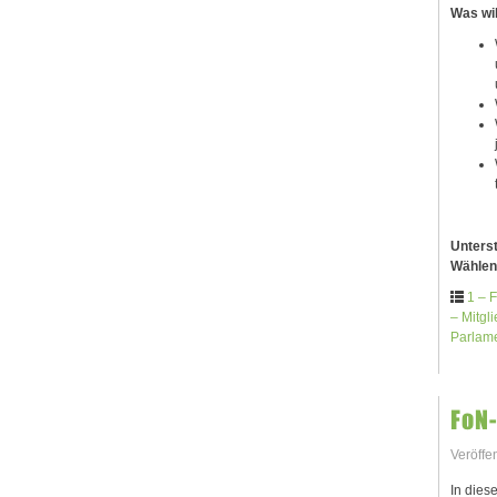
Was wil
Unters
Wählen
1 – F
– Mitgli
Parlam
FoN
Veröffe
In dies