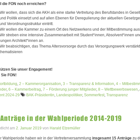
l die
FON
noch erreichen?
Wir wollen, dass sich die AKH als eine starke Vertretung des Berufstandes in Gesell
und Politik einsetzt und auf allen Ebenen für Deregulierung der aktuellen Gesetzg
und Verordnungsstruktur eintritt.
Wir wollen die Kammer zu einem Ort des Netzwerkens und der Mitbestimmung au
Wir streben eine intensive Zusammenarbeit mit Student*innen, Absolvent*innen un
jungen Architekt*innen an.
Wir beabsichtigen, das Thema Altersvorsorge durch das Versorgungswerk verstärkt
thematisieren
tützen Sie unser Engagement!
 Sie
FON
!
ortbildung
,
2 – Kammerorganisation
,
3 – Transparenz & Information
,
4 – Mitbesti
eder
,
6 – Kammerbeitrag
,
7 – Förderung junger Mitglieder
,
8 – Wettbewerbswesen
,
ent 2024-29
BAK-Präsidentin
,
Landespolitiker
,
Sommerfest
,
Transparenz
-Anträge in der Wahlperiode 2014-2019
ntlicht am
2. Januar 2019
von
Harald Etzemüller
er Wahlperiode haben wir in der Vertreterversammlung
insgesamt 15 Anträge
zu d