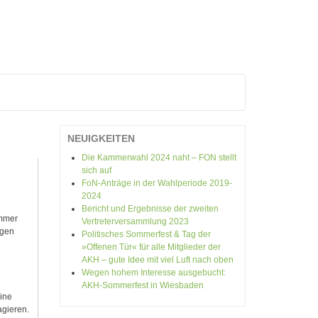
V
NEUIGKEITEN
Die Kammerwahl 2024 naht – FON stellt
sich auf
FoN-Anträge in der Wahlperiode 2019-
2024
Bericht und Ergebnisse der zweiten
ammer
Vertreterversammlung 2023
igen
Politisches Sommerfest & Tag der
»Offenen Tür« für alle Mitglieder der
AKH – gute Idee mit viel Luft nach oben
Wegen hohem Interesse ausgebucht:
AKH-Sommerfest in Wiesbaden
eine
agieren.