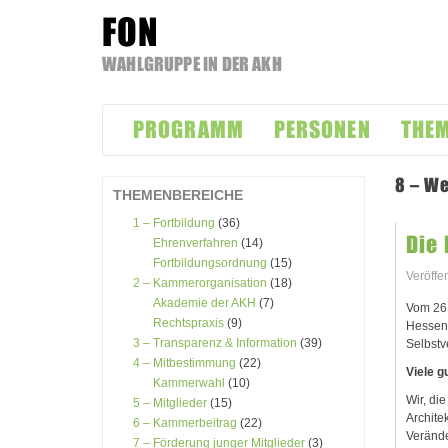
FON
WAHLGRUPPE IN DER AKH
Zum
Inhalt
PROGRAMM
PERSONEN
THE
springen
8 – W
THEMENBEREICHE
1 – Fortbildung
(36)
Die 
Ehrenverfahren
(14)
Fortbildungsordnung
(15)
Veröffe
2 – Kammerorganisation
(18)
Akademie der AKH
(7)
Vom 26.
Rechtspraxis
(9)
Hessen 
3 – Transparenz & Information
(39)
Selbstv
4 – Mitbestimmung
(22)
Viele 
Kammerwahl
(10)
Wir, di
5 – Mitglieder
(15)
Archite
6 – Kammerbeitrag
(22)
Verände
7 – Förderung junger Mitglieder
(3)