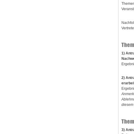
Themen 
Veranst
Nachfol
Vertret
Them
1) Ant
Nachwei
Ergebni
2) Antr
erarbei
Ergebni
Anmerku
Ablehnu
diesem 
Them
3) Antr