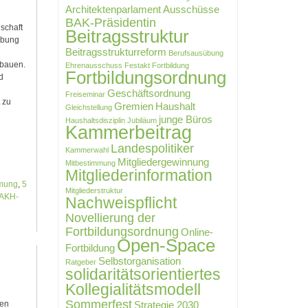
Architektenparlament
Ausschüsse
BAK-Präsidentin
schaft
Beitragsstruktur
ebung
Beitragsstrukturreform
Berufsausübung
sbauen.
Ehrenausschuss
Festakt
Fortbildung
Fortbildungsordnung
d
Geschäftsordnung
Freiseminar
 zu
Gremien
Haushalt
Gleichstellung
junge Büros
Haushaltsdisziplin
Jubiläum
Kammerbeitrag
Landespolitiker
Kammerwahl
Mitgliedergewinnung
Mitbestimmung
Mitgliederinformation
mmung
,
5
Mitgliederstruktur
AKH-
Nachweispflicht
Novellierung der
Fortbildungsordnung
Online-
Open-Space
Fortbildung
Selbstorganisation
Ratgeber
solidaritätsorientiertes
Kollegialitätsmodell
Sommerfest
Strategie 2030
en