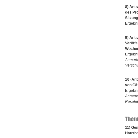
8) Ant
des Pro
Sitzung
Ergebni
9) Antr
Veröffe
Wochen 
Ergebni
Anmerku
Verschw
10) Ant
von Gä
Ergebni
Anmerku
Resolut
Them
11) Ge
Hausha