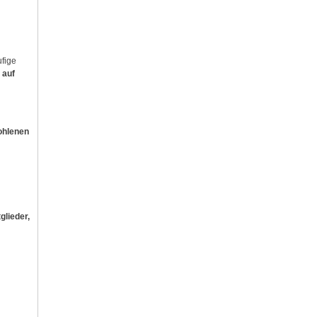
ufige
 auf
ohlenen
glieder,