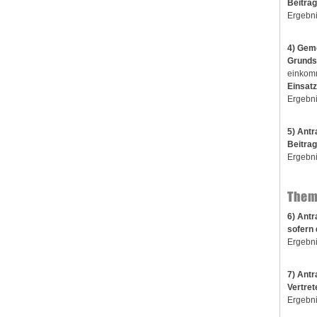
Beitra
Ergebni
4) Gem
Grunds
einkomm
Einsat
Ergebni
5) Ant
Beitrag
Ergebni
Them
6) Antr
sofern 
Ergebni
7) Antr
Vertre
Ergebni