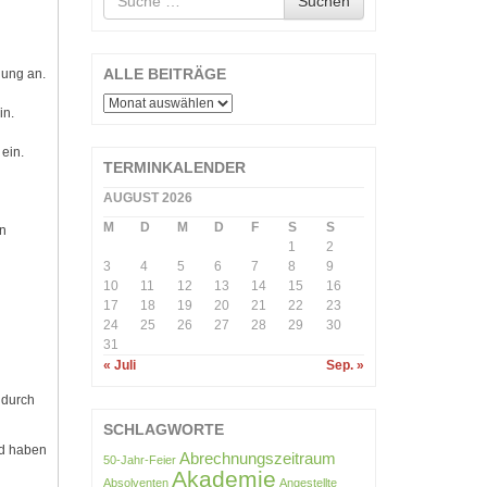
Suchen
nach
ALLE BEITRÄGE
hung an.
ALLE
in.
BEITRÄGE
ein.
TERMINKALENDER
AUGUST 2026
M
D
M
D
F
S
S
n
1
2
3
4
5
6
7
8
9
10
11
12
13
14
15
16
17
18
19
20
21
22
23
24
25
26
27
28
29
30
31
« Juli
Sep. »
 durch
SCHLAGWORTE
nd haben
Abrechnungszeitraum
50-Jahr-Feier
Akademie
Absolventen
Angestellte