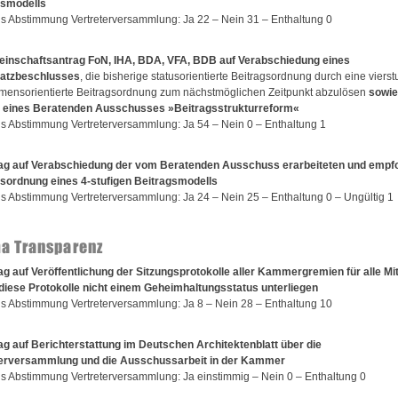
gsmodells
s Abstimmung Vertreterversammlung: Ja 22 – Nein 31 – Enthaltung 0
einschaftsantrag FoN, IHA, BDA, VFA, BDB auf Verabschiedung eines
atzbeschlusses
, die bisherige statusorientierte Beitragsordnung durch eine vierst
ensorientierte Beitragsordnung zum nächstmöglichen Zeitpunkt abzulösen
sowie
z eines Beratenden Ausschusses »Beitragsstrukturreform«
s Abstimmung Vertreterversammlung: Ja 54 – Nein 0 – Enthaltung 1
rag auf Verabschiedung der vom Beratenden Ausschuss erarbeiteten und empf
sordnung eines 4-stufigen Beitragsmodells
s Abstimmung Vertreterversammlung: Ja 24 – Nein 25 – Enthaltung 0 – Ungültig 1
a Transparenz
ag auf Veröffentlichung der Sitzungsprotokolle aller Kammergremien für alle Mit
diese Protokolle nicht einem Geheimhaltungsstatus unterliegen
s Abstimmung Vertreterversammlung: Ja 8 – Nein 28 – Enthaltung 10
ag auf Berichterstattung im Deutschen Architektenblatt über die
terversammlung und die Ausschussarbeit in der Kammer
s Abstimmung Vertreterversammlung: Ja einstimmig – Nein 0 – Enthaltung 0