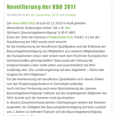
Novellierung der HBO 2011
Veröffentlicht am
16. Dezember 2010
von
combre
Die
neue HBO 2011
ist zum 03.12.2010 in Kraft getreten.
Wesentliche Änderungen finden Sie z. B.
hier
.
Stichwort „Bauvorlageberechtigung“ § 49 ff. HBO.
Eines der Ziele der Kammer (
Tätigkeitsbericht
, Punkt I, 6.) bei der
Novellierung der HBO wurde nicht erreicht:
für die Anerkennung der beruflichen Qualifikation und die Erteilung der
Bauvorlageberechtigung von Mitgliedern aus anderen Mitgliedstaaten
der Europäischen Union oder einem nach dem Recht der Europäischen
Gemeinschaften gleichgestellten Staat sowie die Führung der
entsprechenden Listen sollte allein und ausschließlich die AKH
zuständig sein. Die Landesregierung hat dies abgelehnt – Glück oder
Unglück für AKH-Mitglieder?
Für die Anerkennung der beruflichen Qualifikation ist in diesen Fällen
nun das Regierungspräsidium in Darmstadt zuständig.
Auch mit ihrer Forderung nach einer Beschränkung der „kleinen
Bauvorlageberechtigung“ exklusiv auf die eingetragenen Mitglieder der
AKH, konnte sich die Kammer nicht durchsetzen.
In diesem Zusammenhang werden Überlegungen seitens der Kammer
angestellt, die Gültigkeit der Bauvorlageberechtigung auf eine Laufzeit
von 2 Jahren zu befristen! Danach soll die Bauvorlageberechtigung