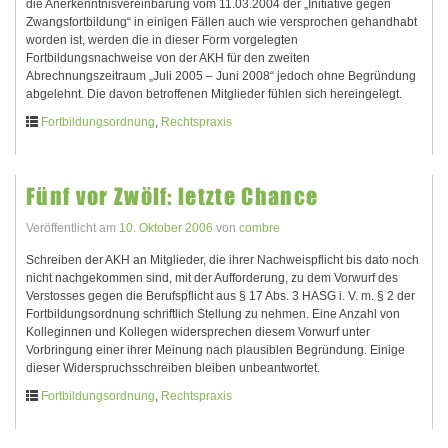
die Anerkenntnisvereinbarung vom 11.03.2004 der „Initiative gegen
Zwangsfortbildung“ in einigen Fällen auch wie versprochen gehandhabt
worden ist, werden die in dieser Form vorgelegten
Fortbildungsnachweise von der AKH für den zweiten
Abrechnungszeitraum „Juli 2005 – Juni 2008“ jedoch ohne Begründung
abgelehnt. Die davon betroffenen Mitglieder fühlen sich hereingelegt.
Fortbildungsordnung
,
Rechtspraxis
Fünf vor Zwölf: letzte Chance
Veröffentlicht am
10. Oktober 2006
von
combre
Schreiben der AKH an Mitglieder, die ihrer Nachweispflicht bis dato noch
nicht nachgekommen sind, mit der Aufforderung, zu dem Vorwurf des
Verstosses gegen die Berufspflicht aus § 17 Abs. 3 HASG i. V. m. § 2 der
Fortbildungsordnung schriftlich Stellung zu nehmen. Eine Anzahl von
Kolleginnen und Kollegen widersprechen diesem Vorwurf unter
Vorbringung einer ihrer Meinung nach plausiblen Begründung. Einige
dieser Widerspruchsschreiben bleiben unbeantwortet.
Fortbildungsordnung
,
Rechtspraxis