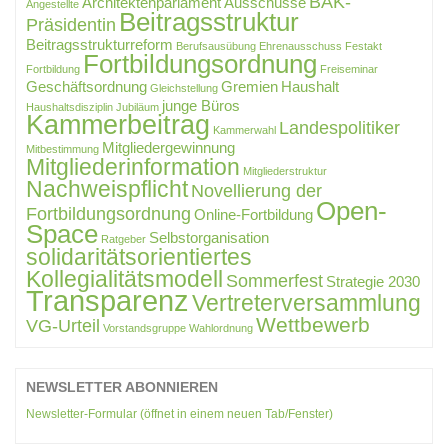
BAK-
Architektenparlament
Ausschüsse
Angestellte
Beitragsstruktur
Präsidentin
Beitragsstrukturreform
Berufsausübung
Ehrenausschuss
Festakt
Fortbildungsordnung
Fortbildung
Freiseminar
Geschäftsordnung
Gremien
Haushalt
Gleichstellung
junge Büros
Haushaltsdisziplin
Jubiläum
Kammerbeitrag
Landespolitiker
Kammerwahl
Mitgliedergewinnung
Mitbestimmung
Mitgliederinformation
Mitgliederstruktur
Nachweispflicht
Novellierung der
Open-
Fortbildungsordnung
Online-Fortbildung
Space
Selbstorganisation
Ratgeber
solidaritätsorientiertes
Kollegialitätsmodell
Sommerfest
Strategie 2030
Transparenz
Vertreterversammlung
Wettbewerb
VG-Urteil
Vorstandsgruppe
Wahlordnung
NEWSLETTER ABONNIEREN
Newsletter-Formular (öffnet in einem neuen Tab/Fenster)