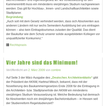
das Architekten- und Ingenieurgesetz an: als Voraussetzung für den
Kammereintritt muss ein mindestens vierjähriges Studium nachgewiesen
werden. Das gilt für Hochbau-, Innen- und Landschaftsarchitekten sowie
Stadtplaner.
Begründung
:
„Auch soll mit dem Gesetz verhindert werden, dass sich Absolventen aus
anderen Ländern mit nur sechs Semestern Ausbildung bei uns eintragen
können – also kein Eintragstourismus zulasten der Qualität. Das dient
der Baukultur wie dem Schutz unserer solide ausgebildeten Kollegen vor
unqualifizierter Konkurrenz.“
Rechtspraxis
Vier Jahre sind das Minimum!
Veröffentlicht am
2. März 2009
von
combre
Auf Seite 3 der März-Ausgabe des
„Deutsches Architektenblatts“
gibt
der Präsident der AKNW, Hartmut Miksch, bekannt, dass mit der
Novellierung des Baukammerngesetzes Ende 2008 für die Eintragung in
die Architekten- bzw. Stadtplanerliste der AKNW ein mindestens
vierjähriges Studium Voraussetzung ist. Welche Bedeutung hat demnach
für Absolventen noch ein dreijähriges Bachelorstudium – in Hessen seit
der Studienreform Regelstudienzeit?