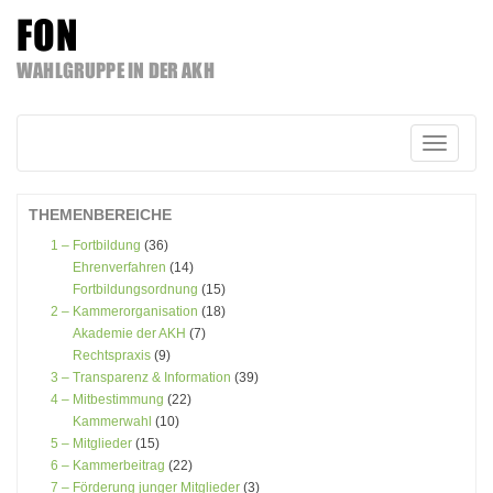
FON
WAHLGRUPPE IN DER AKH
Zum
Inhalt
springen
Schalte
Navigatio
THEMENBEREICHE
1 – Fortbildung
(36)
Ehrenverfahren
(14)
Fortbildungsordnung
(15)
2 – Kammerorganisation
(18)
Akademie der AKH
(7)
Rechtspraxis
(9)
3 – Transparenz & Information
(39)
4 – Mitbestimmung
(22)
Kammerwahl
(10)
5 – Mitglieder
(15)
6 – Kammerbeitrag
(22)
7 – Förderung junger Mitglieder
(3)