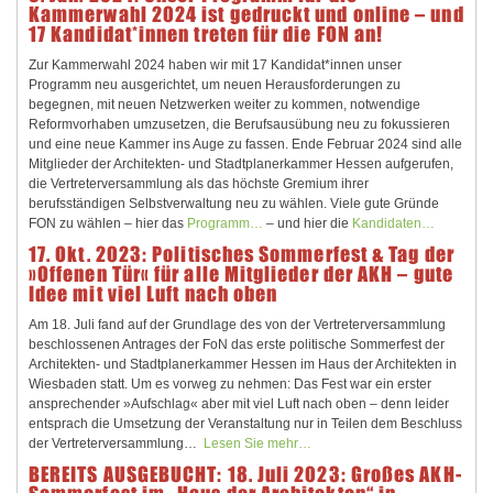
Kammerwahl 2024 ist gedruckt und online – und
17 Kandidat*innen treten für die FON an!
Zur Kammerwahl 2024 haben wir mit 17 Kandidat*innen unser
Programm neu ausgerichtet, um neuen Herausforderungen zu
begegnen, mit neuen Netzwerken weiter zu kommen, notwendige
Reformvorhaben umzusetzen, die Berufsausübung neu zu fokussieren
und eine neue Kammer ins Auge zu fassen. Ende Februar 2024 sind alle
Mitglieder der Architekten- und Stadtplanerkammer Hessen aufgerufen,
die Vertreterversammlung als das höchste Gremium ihrer
berufsständigen Selbstverwaltung neu zu wählen. Viele gute Gründe
FON zu wählen – hier das
Programm…
– und hier die
Kandidaten…
17. Okt. 2023: Politisches Sommerfest & Tag der
»Offenen Tür« für alle Mitglieder der AKH – gute
Idee mit viel Luft nach oben
Am 18. Juli fand auf der Grundlage des von der Vertreterversammlung
beschlossenen Antrages der FoN das erste politische Sommerfest der
Architekten- und Stadtplanerkammer Hessen im Haus der Architekten in
Wiesbaden statt. Um es vorweg zu nehmen: Das Fest war ein erster
ansprechender »Aufschlag« aber mit viel Luft nach oben – denn leider
entsprach die Umsetzung der Veranstaltung nur in Teilen dem Beschluss
der Vertreterversammlung…
Lesen Sie mehr…
BEREITS AUSGEBUCHT: 18. Juli 2023: Großes AKH-