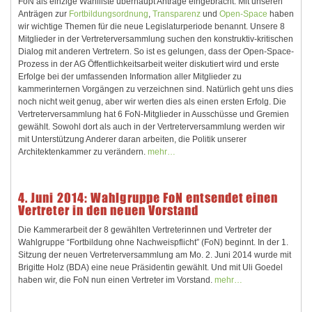
FoN als einzige Wahlliste überhaupt Anträge eingebracht. Mit unseren
Anträgen zur
Fortbildungsordnung
,
Transparenz
und
Open-Space
haben
wir wichtige Themen für die neue Legislaturperiode benannt. Unsere 8
Mitglieder in der Vertreterversammlung suchen den konstruktiv-kritischen
Dialog mit anderen Vertretern. So ist es gelungen, dass der Open-Space-
Prozess in der AG Öffentlichkeitsarbeit weiter diskutiert wird und erste
Erfolge bei der umfassenden Information aller Mitglieder zu
kammerinternen Vorgängen zu verzeichnen sind. Natürlich geht uns dies
noch nicht weit genug, aber wir werten dies als einen ersten Erfolg. Die
Vertreterversammlung hat 6 FoN-Mitglieder in Ausschüsse und Gremien
gewählt. Sowohl dort als auch in der Vertreterversammlung werden wir
mit Unterstützung Anderer daran arbeiten, die Politik unserer
Architektenkammer zu verändern.
mehr…
4. Juni 2014: Wahlgruppe FoN entsendet einen
Vertreter in den neuen Vorstand
Die Kammerarbeit der 8 gewählten Vertreterinnen und Vertreter der
Wahlgruppe “Fortbildung ohne Nachweispflicht” (FoN) beginnt. In der 1.
Sitzung der neuen Vertreterversammlung am Mo. 2. Juni 2014 wurde mit
Brigitte Holz (BDA) eine neue Präsidentin gewählt.
Und mit Uli Goedel
haben wir, die FoN nun einen Vertreter im Vorstand.
mehr…