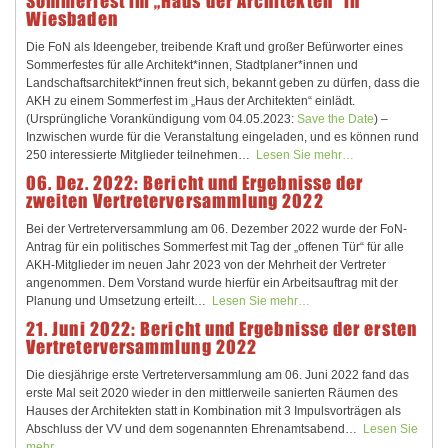
Sommerfest im „Haus der Architekten“ in
Wiesbaden
Die FoN als Ideengeber, treibende Kraft und großer Befürworter eines
Sommerfestes für alle Architekt*innen, Stadtplaner*innen und
Landschaftsarchitekt*innen freut sich, bekannt geben zu dürfen, dass die
AKH zu einem Sommerfest im „Haus der Architekten“ einlädt.
(Ursprüngliche Vorankündigung vom 04.05.2023:
Save the Date
) –
Inzwischen wurde für die Veranstaltung eingeladen, und es können rund
250 interessierte Mitglieder teilnehmen…
Lesen Sie mehr…
06. Dez. 2022: Bericht und Ergebnisse der
zweiten Vertreterversammlung 2022
Bei der Vertreterversammlung am 06. Dezember 2022 wurde der FoN-
Antrag für ein politisches Sommerfest mit Tag der „offenen Tür“ für alle
AKH-Mitglieder im neuen Jahr 2023 von der Mehrheit der Vertreter
angenommen. Dem Vorstand wurde hierfür ein Arbeitsauftrag mit der
Planung und Umsetzung erteilt…
Lesen Sie mehr…
21. Juni 2022: Bericht und Ergebnisse der ersten
Vertreterversammlung 2022
Die diesjährige erste Vertreterversammlung am 06. Juni 2022 fand das
erste Mal seit 2020 wieder in den mittlerweile sanierten Räumen des
Hauses der Architekten statt in Kombination mit 3 Impulsvorträgen als
Abschluss der VV und dem sogenannten Ehrenamtsabend…
Lesen Sie
mehr…