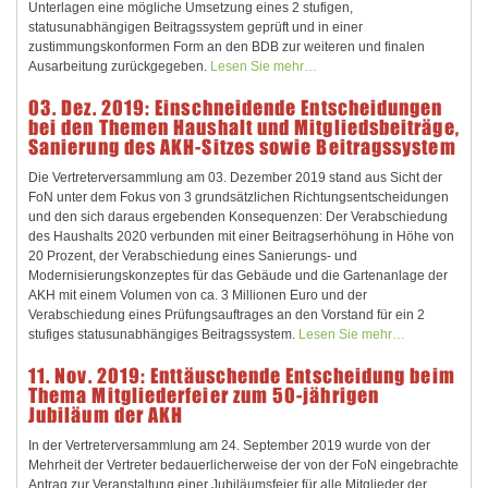
Unterlagen eine mögliche Umsetzung eines 2 stufigen,
statusunabhängigen Beitragssystem geprüft und in einer
zustimmungskonformen Form an den BDB zur weiteren und finalen
Ausarbeitung zurückgegeben.
Lesen Sie mehr…
03. Dez. 2019: Einschneidende Entscheidungen
bei den Themen Haushalt und Mitgliedsbeiträge,
Sanierung des AKH-Sitzes sowie Beitragssystem
Die Vertreterversammlung am 03. Dezember 2019 stand aus Sicht der
FoN unter dem Fokus von 3 grundsätzlichen Richtungsentscheidungen
und den sich daraus ergebenden Konsequenzen: Der Verabschiedung
des Haushalts 2020 verbunden mit einer Beitragserhöhung in Höhe von
20 Prozent, der Verabschiedung eines Sanierungs- und
Modernisierungskonzeptes für das Gebäude und die Gartenanlage der
AKH mit einem Volumen von ca. 3 Millionen Euro und der
Verabschiedung eines Prüfungsauftrages an den Vorstand für ein 2
stufiges statusunabhängiges Beitragssystem.
Lesen Sie mehr…
11. Nov. 2019: Enttäuschende Entscheidung beim
Thema Mitgliederfeier zum 50-jährigen
Jubiläum der AKH
In der Vertreterversammlung am 24. September 2019 wurde von der
Mehrheit der Vertreter bedauerlicherweise der von der FoN eingebrachte
Antrag zur Veranstaltung einer Jubiläumsfeier für alle Mitglieder der