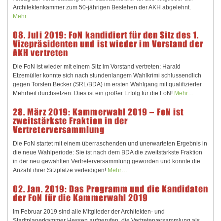
Architektenkammer zum 50-jährigen Bestehen der AKH abgelehnt.
Mehr…
08. Juli 2019: FoN kandidiert für den Sitz des 1.
Vizepräsidenten und ist wieder im Vorstand der
AKH vertreten
Die FoN ist wieder mit einem Sitz im Vorstand vertreten:
Harald
Etzemüller konnte sich nach stundenlangem Wahlkrimi schlussendlich
gegen Torsten Becker (SRL/BDA) im ersten Wahlgang mit qualifizierter
Mehrheit durchsetzen.
Dies ist ein großer Erfolg für die FoN!
Mehr…
28. März 2019: Kammerwahl 2019 – FoN ist
zweitstärkste Fraktion in der
Vertreterversammlung
Die FoN startet mit einem überraschenden und unerwarteten Ergebnis in
die neue Wahlperiode: Sie ist nach dem BDA die zweitstärkste Fraktion
in der neu gewählten Vertreterversammlung geworden und konnte die
Anzahl ihrer Sitzplätze verteidigen!
Mehr…
02. Jan. 2019: Das Programm und die Kandidaten
der FoN für die Kammerwahl 2019
Im Februar 2019 sind alle Mitglieder der Architekten- und
Stadtplanerkammer Hessen aufgerufen, die Vertreterversammlung als