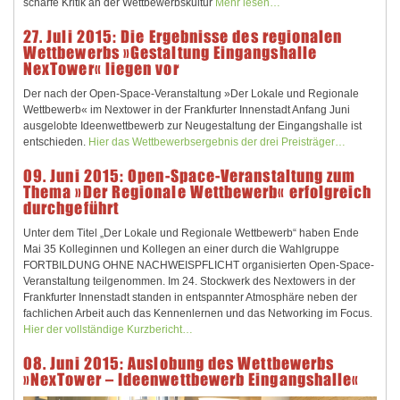
scharfe Kritik an der Wettbewerbskultur
Mehr lesen…
27. Juli 2015: Die Ergebnisse des regionalen
Wettbewerbs »Gestaltung Eingangshalle
NexTower« liegen vor
Der nach der Open-Space-Veranstaltung »Der Lokale und Regionale
Wettbewerb« im Nextower in der Frankfurter Innenstadt Anfang Juni
ausgelobte Ideenwettbewerb zur Neugestaltung der Eingangshalle ist
entschieden.
Hier das Wettbewerbsergebnis der drei Preisträger…
09. Juni 2015: Open-Space-Veranstaltung zum
Thema »Der Regionale Wettbewerb« erfolgreich
durchgeführt
Unter dem Titel „Der Lokale und Regionale Wettbewerb“ haben Ende
Mai 35 Kolleginnen und Kollegen an einer durch die Wahlgruppe
FORTBILDUNG OHNE NACHWEISPFLICHT organisierten Open-Space-
Veranstaltung teilgenommen. Im 24. Stockwerk des Nextowers in der
Frankfurter Innenstadt standen in entspannter Atmosphäre neben der
fachlichen Arbeit auch das Kennenlernen und das Networking im Focus.
Hier der vollständige Kurzbericht…
08. Juni 2015: Auslobung des Wettbewerbs
»NexTower – Ideenwettbewerb Eingangshalle«