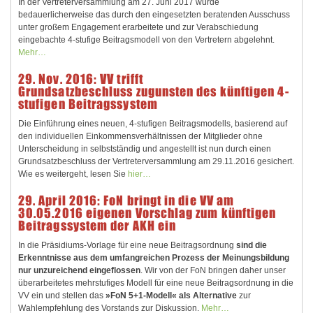
In der Vertreterversammlung am 27. Juni 2017 wurde
bedauerlicherweise das durch den eingesetzten beratenden Ausschuss
unter großem Engagement erarbeitete und zur Verabschiedung
eingebachte 4-stufige Beitragsmodell von den Vertretern abgelehnt.
Mehr…
29. Nov. 2016: VV trifft
Grundsatzbeschluss zugunsten des künftigen 4-
stufigen Beitragssystem
Die Einführung eines neuen, 4-stufigen Beitragsmodells, basierend auf
den individuellen Einkommensverhältnissen der Mitglieder ohne
Unterscheidung in selbstständig und angestellt ist nun durch einen
Grundsatzbeschluss der Vertreterversammlung am 29.11.2016 gesichert.
Wie es weitergeht, lesen Sie
hier…
29. April 2016: FoN bringt in die VV am
30.05.2016 eigenen Vorschlag zum künftigen
Beitragssystem der AKH ein
In die Präsidiums-Vorlage für eine neue Beitragsordnung
sind die
Erkenntnisse aus dem umfangreichen Prozess der Meinungsbildung
nur unzureichend eingeflossen
. Wir von der FoN bringen daher unser
überarbeitetes mehrstufiges Modell für eine neue Beitragsordnung in die
VV ein und stellen das
»FoN 5+1-Modell« als Alternative
zur
Wahlempfehlung des Vorstands zur Diskussion.
Mehr…