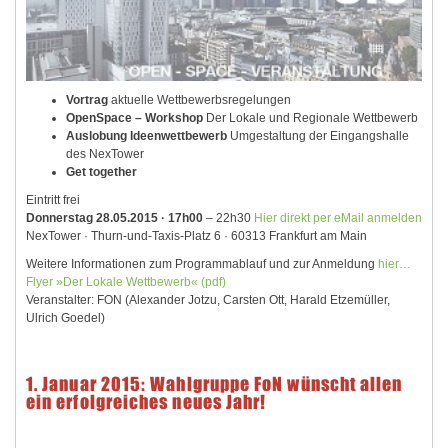
Vortrag
aktuelle Wettbewerbsregelungen
OpenSpace – Workshop
Der Lokale und Regionale Wettbewerb
Auslobung Ideenwettbewerb
Umgestaltung der Eingangshalle
des NexTower
Get together
Eintritt frei
Donnerstag 28.05.2015 · 17h00
– 22h30
Hier direkt per eMail anmelden
NexTower · Thurn-und-Taxis-Platz 6 · 60313 Frankfurt am Main
Weitere Informationen zum Programmablauf und zur Anmeldung
hier…
Flyer »Der Lokale Wettbewerb« (pdf)
Veranstalter: FON (Alexander Jotzu, Carsten Ott, Harald Etzemüller,
Ulrich Goedel)
1. Januar 2015: Wahlgruppe FoN wünscht allen
ein erfolgreiches neues Jahr!