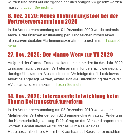
wurden und somit auf die Agenda der diesjährigen VV gesetzt werden
müssen.
Lesen Sie mehr…
6. Dez. 2020: Neues Abstimmungstool bei der
Vertreterversammlung 2020
In der Vertreterversammlung am 01.Dezember 2020 wurde erstmals
anstelle der üblichen Abstimmung per Handzeichen mittels eines
alternativen digitalen Abstimmungsverfahren abgestimmt…
Lesen Sie
mehr…
27. Nov. 2020: Der »lange Weg« zur VV 2020
Aufgrund der Corona-Pandemie konnten die beiden für das Jahr 2020
turnusgemäß angesetzten Vertreterversammlungen nicht wie geplant
durchgeführt werden. Musste die erste VV infolge des 1. Lockdowns
ersatzlos abgesagt werden, erwies sich die Durchführung der zweiten
VV als äußerst kompliziert…
Lesen Sie mehr…
14. Nov. 2020: Interessante Entwicklung beim
Thema Beitragsstrukturreform
In der Vertreterversammlung am 03.Dezember 2019 war von der
Mehrheit der Vertreter der vom BDB eingereichte Antrag zur Änderung
der Kammerbeiträge als sog. Prüfauftrag an den Vorstand angenommen
worden. Gemäß dieses Prüfauftrages wurde seitens des
Hauptgeschäftsführers Herrn Dr. Kraushaar auf Basis der einreichten