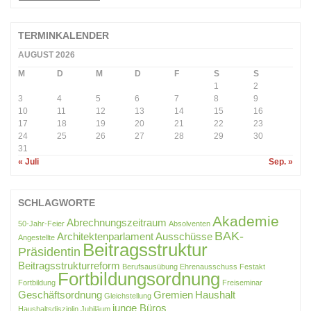
BEITRÄGE
TERMINKALENDER
AUGUST 2026
M
D
M
D
F
S
S
1
2
3
4
5
6
7
8
9
10
11
12
13
14
15
16
17
18
19
20
21
22
23
24
25
26
27
28
29
30
31
« Juli
Sep. »
SCHLAGWORTE
Akademie
Abrechnungszeitraum
50-Jahr-Feier
Absolventen
BAK-
Architektenparlament
Ausschüsse
Angestellte
Beitragsstruktur
Präsidentin
Beitragsstrukturreform
Berufsausübung
Ehrenausschuss
Festakt
Fortbildungsordnung
Fortbildung
Freiseminar
Geschäftsordnung
Gremien
Haushalt
Gleichstellung
junge Büros
Haushaltsdisziplin
Jubiläum