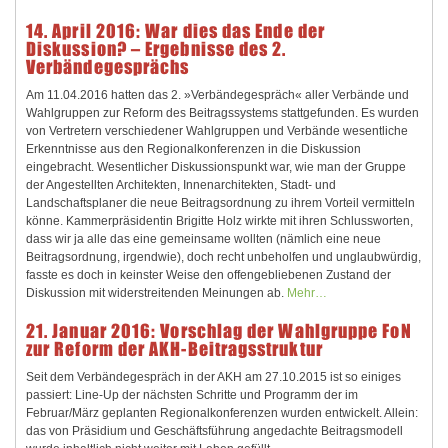
14. April 2016: War dies das Ende der
Diskussion? – Ergebnisse des 2.
Verbändegesprächs
Am 11.04.2016 hatten das 2. »Verbändegespräch« aller Verbände und
Wahlgruppen zur Reform des Beitragssystems stattgefunden. Es wurden
von Vertretern verschiedener Wahlgruppen und Verbände wesentliche
Erkenntnisse aus den Regionalkonferenzen in die Diskussion
eingebracht. Wesentlicher Diskussionspunkt war, wie man der Gruppe
der Angestellten Architekten, Innenarchitekten, Stadt- und
Landschaftsplaner die neue Beitragsordnung zu ihrem Vorteil vermitteln
könne. Kammerpräsidentin Brigitte Holz wirkte mit ihren Schlussworten,
dass wir ja alle das eine gemeinsame wollten (nämlich eine neue
Beitragsordnung, irgendwie), doch recht unbeholfen und unglaubwürdig,
fasste es doch in keinster Weise den offengebliebenen Zustand der
Diskussion mit widerstreitenden Meinungen ab.
Mehr…
21. Januar 2016: Vorschlag der Wahlgruppe FoN
zur Reform der AKH-Beitragsstruktur
Seit dem Verbändegespräch in der AKH am 27.10.2015 ist so einiges
passiert: Line-Up der nächsten Schritte und Programm der im
Februar/März geplanten Regionalkonferenzen wurden entwickelt. Allein:
das von Präsidium und Geschäftsführung angedachte Beitragsmodell