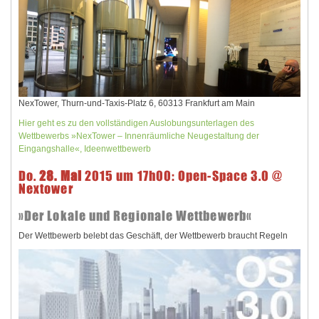
NexTower, Thurn-und-Taxis-Platz 6, 60313 Frankfurt am Main
Hier geht es zu den vollständigen Auslobungsunterlagen des
Wettbewerbs »NexTower – Innenräumliche Neugestaltung der
Eingangshalle«, Ideenwettbewerb
Do.
28. Mai
2015 um 17h00: Open-Space 3.0 @
Nextower
»Der Lokale und Regionale Wettbewerb«
Der Wettbewerb belebt das Geschäft, der Wettbewerb braucht Regeln