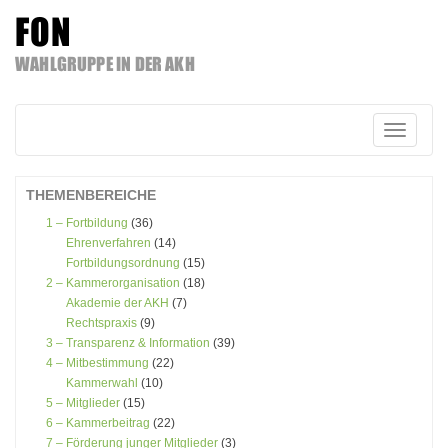
FON
WAHLGRUPPE IN DER AKH
Zum
Inhalt
springen
Schalte
Navigatio
THEMENBEREICHE
1 – Fortbildung
(36)
Ehrenverfahren
(14)
Fortbildungsordnung
(15)
2 – Kammerorganisation
(18)
Akademie der AKH
(7)
Rechtspraxis
(9)
3 – Transparenz & Information
(39)
4 – Mitbestimmung
(22)
Kammerwahl
(10)
5 – Mitglieder
(15)
6 – Kammerbeitrag
(22)
7 – Förderung junger Mitglieder
(3)