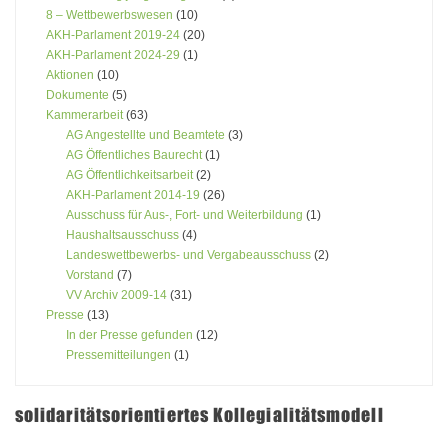
8 – Wettbewerbswesen
(10)
AKH-Parlament 2019-24
(20)
AKH-Parlament 2024-29
(1)
Aktionen
(10)
Dokumente
(5)
Kammerarbeit
(63)
AG Angestellte und Beamtete
(3)
AG Öffentliches Baurecht
(1)
AG Öffentlichkeitsarbeit
(2)
AKH-Parlament 2014-19
(26)
Ausschuss für Aus-, Fort- und Weiterbildung
(1)
Haushaltsausschuss
(4)
Landeswettbewerbs- und Vergabeausschuss
(2)
Vorstand
(7)
VV Archiv 2009-14
(31)
Presse
(13)
In der Presse gefunden
(12)
Pressemitteilungen
(1)
solidaritätsorientiertes Kollegialitätsmodell