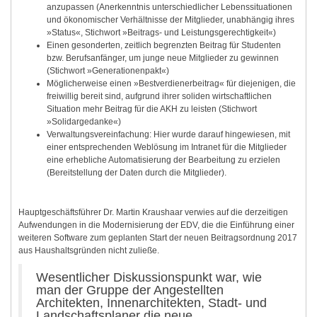
anzupassen (Anerkenntnis unterschiedlicher Lebenssituationen
und ökonomischer Verhältnisse der Mitglieder, unabhängig ihres
»Status«, Stichwort »Beitrags‐ und Leistungsgerechtigkeit«)
Einen gesonderten, zeitlich begrenzten Beitrag für Studenten
bzw. Berufsanfänger, um junge neue Mitglieder zu gewinnen
(Stichwort »Generationenpakt«)
Möglicherweise einen »Bestverdienerbeitrag« für diejenigen, die
freiwillig bereit sind, aufgrund ihrer soliden wirtschaftlichen
Situation mehr Beitrag für die AKH zu leisten (Stichwort
»Solidargedanke«)
Verwaltungsvereinfachung: Hier wurde darauf hingewiesen, mit
einer entsprechenden Weblösung im Intranet für die Mitglieder
eine erhebliche Automatisierung der Bearbeitung zu erzielen
(Bereitstellung der Daten durch die Mitglieder).
Hauptgeschäftsführer Dr. Martin Kraushaar verwies auf die derzeitigen
Aufwendungen in die Modernisierung der EDV, die die Einführung einer
weiteren Software zum geplanten Start der neuen Beitragsordnung 2017
aus Haushaltsgründen nicht zuließe.
Wesentlicher Diskussionspunkt war, wie
man der Gruppe der Angestellten
Architekten, Innenarchitekten, Stadt- und
Landschaftsplaner die neue