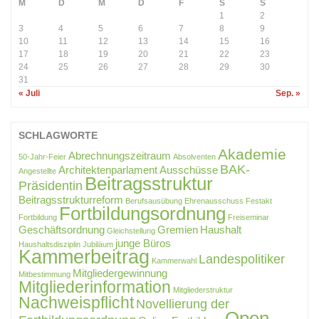
M
D
M
D
F
S
S
1
2
3
4
5
6
7
8
9
10
11
12
13
14
15
16
17
18
19
20
21
22
23
24
25
26
27
28
29
30
31
« Juli
Sep. »
SCHLAGWORTE
Akademie
Abrechnungszeitraum
50-Jahr-Feier
Absolventen
BAK-
Architektenparlament
Ausschüsse
Angestellte
Beitragsstruktur
Präsidentin
Beitragsstrukturreform
Berufsausübung
Ehrenausschuss
Festakt
Fortbildungsordnung
Fortbildung
Freiseminar
Geschäftsordnung
Gremien
Haushalt
Gleichstellung
junge Büros
Haushaltsdisziplin
Jubiläum
Kammerbeitrag
Landespolitiker
Kammerwahl
Mitgliedergewinnung
Mitbestimmung
Mitgliederinformation
Mitgliederstruktur
Nachweispflicht
Novellierung der
Open-