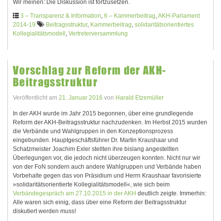
Wir meinen: Die Diskussion ist fortzusetzen.
3 – Transparenz & Information
,
6 – Kammerbeitrag
,
AKH-Parlament
2014-19
Beitragsstruktur
,
Kammerbeitrag
,
solidaritätsorientiertes
Kollegialitätsmodell
,
Vertreterversammlung
Vorschlag zur Reform der AKH-
Beitragsstruktur
Veröffentlicht am
21. Januar 2016
von
Harald Etzemüller
In der AKH wurde im Jahr 2015 begonnen, über eine grundlegende
Reform der AKH-Beitragsstruktur nachzudenken. Im Herbst 2015 wurden
die Verbände und Wahlgruppen in den Konzeptionsprozess
eingebunden. Hauptgeschäftsführer Dr. Martin Kraushaar und
Schatzmeister Joachim Exler stellten ihre bislang angestellten
Überlegungen vor, die jedoch nicht überzeugen konnten. Nicht nur wir
von der FoN sondern auch andere Wahlgruppen und Verbände haben
Vorbehalte gegen das von Präsidium und Herrn Kraushaar favorisierte
»solidaritätsorientierte Kollegialitätsmodell«, wie sich beim
Verbändegespräch am 27.10.2015 in der AKH
deutlich zeigte. Immerhin:
Alle waren sich einig, dass über eine Reform der Beitragsstruktur
diskutiert werden muss!