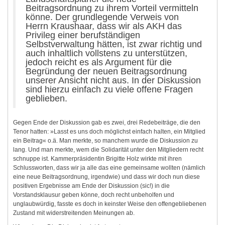
Beitragsordnung zu ihrem Vorteil vermitteln
könne. Der grundlegende Verweis von
Herrn Kraushaar, dass wir als AKH das
Privileg einer berufständigen
Selbstverwaltung hätten, ist zwar richtig und
auch inhaltlich vollstens zu unterstützen,
jedoch reicht es als Argument für die
Begründung der neuen Beitragsordnung
unserer Ansicht nicht aus. In der Diskussion
sind hierzu einfach zu viele offene Fragen
geblieben.
Gegen Ende der Diskussion gab es zwei, drei Redebeiträge, die den
Tenor hatten: »Lasst es uns doch möglichst einfach halten, ein Mitglied
ein Beitrag« o.ä. Man merkte, so manchem wurde die Diskussion zu
lang. Und man merkte, wem die Solidarität unter den Mitgliedern recht
schnuppe ist. Kammerpräsidentin Brigitte Holz wirkte mit ihren
Schlussworten, dass wir ja alle das eine gemeinsame wollten (nämlich
eine neue Beitragsordnung, irgendwie) und dass wir doch nun diese
positiven Ergebnisse am Ende der Diskussion (sic!) in die
Vorstandsklausur geben könne, doch recht unbeholfen und
unglaubwürdig, fasste es doch in keinster Weise den offengebliebenen
Zustand mit widerstreitenden Meinungen ab.