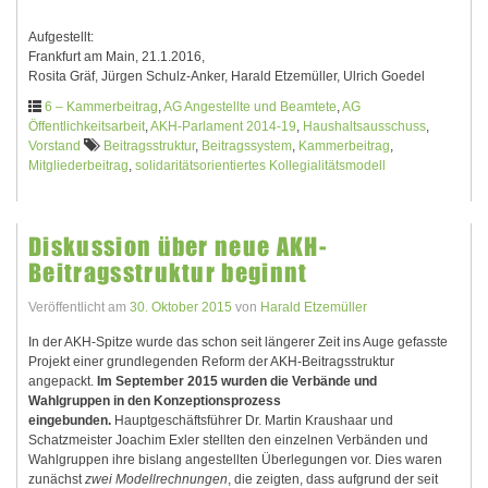
Aufgestellt:
Frankfurt am Main, 21.1.2016,
Rosita Gräf, Jürgen Schulz-Anker, Harald Etzemüller, Ulrich Goedel
6 – Kammerbeitrag
,
AG Angestellte und Beamtete
,
AG
Öffentlichkeitsarbeit
,
AKH-Parlament 2014-19
,
Haushaltsausschuss
,
Vorstand
Beitragsstruktur
,
Beitragssystem
,
Kammerbeitrag
,
Mitgliederbeitrag
,
solidaritätsorientiertes Kollegialitätsmodell
Diskussion über neue AKH-
Beitragsstruktur beginnt
Veröffentlicht am
30. Oktober 2015
von
Harald Etzemüller
In der AKH-Spitze wurde das schon seit längerer Zeit ins Auge gefasste
Projekt einer grundlegenden Reform der AKH-Beitragsstruktur
angepackt.
Im September 2015 wurden die Verbände und
Wahlgruppen in den Konzeptionsprozess
eingebunden.
Hauptgeschäftsführer Dr. Martin Kraushaar und
Schatzmeister Joachim Exler stellten den einzelnen Verbänden und
Wahlgruppen ihre bislang angestellten Überlegungen vor. Dies waren
zunächst
zwei Modellrechnungen
, die zeigten, dass aufgrund der seit