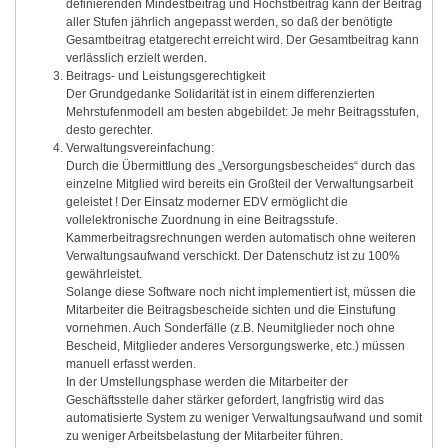
definierenden Mindestbeitrag und Höchstbeitrag kann der Beitrag
aller Stufen jährlich angepasst werden, so daß der benötigte
Gesamtbeitrag etatgerecht erreicht wird. Der Gesamtbeitrag kann
verlässlich erzielt werden.
Beitrags- und Leistungsgerechtigkeit
Der Grundgedanke Solidarität ist in einem differenzierten
Mehrstufenmodell am besten abgebildet: Je mehr Beitragsstufen,
desto gerechter.
Verwaltungsvereinfachung:
Durch die Übermittlung des „Versorgungsbescheides“ durch das
einzelne Mitglied wird bereits ein Großteil der Verwaltungsarbeit
geleistet ! Der Einsatz moderner EDV ermöglicht die
vollelektronische Zuordnung in eine Beitragsstufe.
Kammerbeitragsrechnungen werden automatisch ohne weiteren
Verwaltungsaufwand verschickt. Der Datenschutz ist zu 100%
gewährleistet.
Solange diese Software noch nicht implementiert ist, müssen die
Mitarbeiter die Beitragsbescheide sichten und die Einstufung
vornehmen. Auch Sonderfälle (z.B. Neumitglieder noch ohne
Bescheid, Mitglieder anderes Versorgungswerke, etc.) müssen
manuell erfasst werden.
In der Umstellungsphase werden die Mitarbeiter der
Geschäftsstelle daher stärker gefordert, langfristig wird das
automatisierte System zu weniger Verwaltungsaufwand und somit
zu weniger Arbeitsbelastung der Mitarbeiter führen.