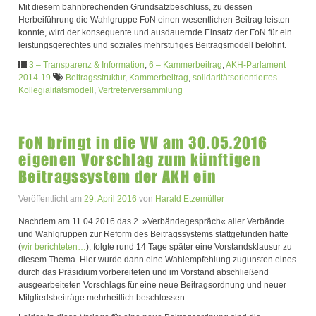
Mit diesem bahnbrechenden Grundsatzbeschluss, zu dessen
Herbeiführung die Wahlgruppe FoN einen wesentlichen Beitrag leisten
konnte, wird der konsequente und ausdauernde Einsatz der FoN für ein
leistungsgerechtes und soziales mehrstufiges Beitragsmodell belohnt.
3 – Transparenz & Information
,
6 – Kammerbeitrag
,
AKH-Parlament
2014-19
Beitragsstruktur
,
Kammerbeitrag
,
solidaritätsorientiertes
Kollegialitätsmodell
,
Vertreterversammlung
FoN bringt in die VV am 30.05.2016
eigenen Vorschlag zum künftigen
Beitragssystem der AKH ein
Veröffentlicht am
29. April 2016
von
Harald Etzemüller
Nachdem am 11.04.2016 das 2. »Verbändegespräch« aller Verbände
und Wahlgruppen zur Reform des Beitragssystems stattgefunden hatte
(
wir berichteten…
), folgte rund 14 Tage später eine Vorstandsklausur zu
diesem Thema. Hier wurde dann eine Wahlempfehlung zugunsten eines
durch das Präsidium vorbereiteten und im Vorstand abschließend
ausgearbeiteten Vorschlags für eine neue Beitragsordnung und neuer
Mitgliedsbeiträge mehrheitlich beschlossen.