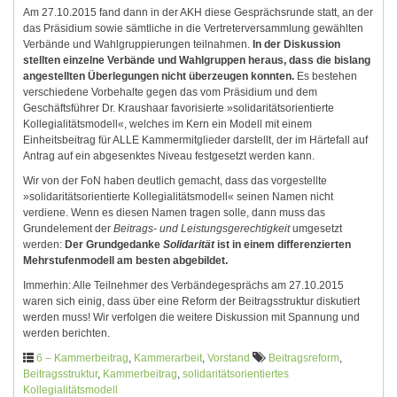
Am 27.10.2015 fand dann in der AKH diese Gesprächsrunde statt, an der
das Präsidium sowie sämtliche in die Vertreterversammlung gewählten
Verbände und Wahlgruppierungen teilnahmen.
In der Diskussion
stellten einzelne Verbände und Wahlgruppen heraus, dass die bislang
angestellten Überlegungen nicht überzeugen konnten.
Es bestehen
verschiedene Vorbehalte gegen das vom Präsidium und dem
Geschäftsführer Dr. Kraushaar favorisierte »solidaritätsorientierte
Kollegialitätsmodell«, welches im Kern ein Modell mit einem
Einheitsbeitrag für ALLE Kammermitglieder darstellt, der im Härtefall auf
Antrag auf ein abgesenktes Niveau festgesetzt werden kann.
Wir von der FoN haben deutlich gemacht, dass das vorgestellte
»solidaritätsorientierte Kollegialitätsmodell« seinen Namen nicht
verdiene. Wenn es diesen Namen tragen solle, dann muss das
Grundelement der
Beitrags‐ und Leistungsgerechtigkeit
umgesetzt
werden:
Der Grundgedanke
Solidarität
ist in einem differenzierten
Mehrstufenmodell am besten abgebildet.
Immerhin: Alle Teilnehmer des Verbändegesprächs am 27.10.2015
waren sich einig, dass über eine Reform der Beitragsstruktur diskutiert
werden muss! Wir verfolgen die weitere Diskussion mit Spannung und
werden berichten.
6 – Kammerbeitrag
,
Kammerarbeit
,
Vorstand
Beitragsreform
,
Beitragsstruktur
,
Kammerbeitrag
,
solidaritätsorientiertes
Kollegialitätsmodell