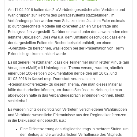
Veröffentlicht am
14. April 2016
von
Harald Etzemüller
Am 11.04.2016 hatten das 2. »Verbändegespräch« aller Verbände und
Wahlgruppen zur Reform des Beitragssystems stattgefunden. Im
Verbändegespräch wurden vom Schatzmeister Joachim Exler erstmals
(!) durchgerechnete Modelle mit konkreten Zahlen für Beiträge und
Beitragsstufen vorgestellt. Darüber entstand unter den anwesenden eine
lebhafte Diskussion. Dies war u.a. dem Umstand geschuldet, dass eine
der dargestellten Folien ein Rechenbeispiel enthielt, um einen
»Grenzfall« zu berechnen, was jedoch bei der Präsentation von Herrn
Exler nicht gut kommuniziert wurde.
Es ist generell festzuhalten, dass die Teilnehmer nur in letzter Minute (am
Vortag per eMail!) mit Unterlagen zu Thema versorgt wurden, nämlich
einer über 100-seitigen Dokumentation der beiden am 16.02. und
01.03.2016 in Kassel resp. Darmstadt veranstalteten
»Regionalkonferenzen« zu diesem Thema. Wie man dieses Material
hätte durcharbeiten können, um daraus Schlüsse zu ziehen, die man
abgewogen hätte in das Verbändegespräch einbringen können, bleibt
schleierhaft.
Es wurden nichts desto trotz von Vertretern verschiedener Wahlgruppen
und Verbände wesentliche Erkenntnisse aus den Regionalkonferenzen
in die Diskussion eingebracht, u.a.:
Eine Differenzierung des Mitgliedsbeitrags in mehrere Stufen, um
den Beitrag an die wirtschaftlichen Verhältnisse des Mitglieds