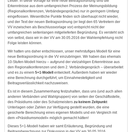
Leider: in diese Vorlage für eine neue Beitragsordnung sind die
Erkenntnisse aus dem umfangreichen Prozess der Meinungsbildung
(Regionalkonferenzen, Verbändegespräche)
nur in geringem Umfang
eingeflossen. Wesentliche Punkte finden sich überhaupt nicht wieder,
und der Text der neuen Beitragsordnung (er liegt den 65 Vertretern der
VV inzwischen als Beschlussvorlage vor) entspricht nicht der
umfangreichen seitenlangen mitgelieferten Begründung. Es versteht sich
von selbst, dass wir in der VV am 30.05.2016 der Wahlempfehlung nicht
Folge leisten können.
Wir hatten uns daher entschlossen, unser mehrstufiges Modell für eine
neue Beitragsordnung in die VV einzubringen. Wir haben das ehemals
10-Stufen-Modell hierzu – aufgrund der vielzahligen Erkenntnisse aus
den Regionalkonferenzen und dem 2. Verbändegespräch – überarbeitet
und es zu einem
5+1-Modell
entwickelt. Außerdem haben wir wieder
eine Berechnung durchgeführt, um Einnahmestetigkeit und
Beitragsverlässlichkeit nachzuweisen.
Es ist in diesem Zusammenhang festzuhalten, dass uns (und auch allen
anderen Verbänden und Wahlgruppen) von seiten der Geschäftsstelle,
des Präsidiums oder des Schatzmeisters
zu keinem Zeitpunkt
Unterlagen oder Zahlen zur Verfügung gestellt wurden, die eine
gesicherte Berechnung eines eigenen Modells und ein Vergleich mit
dem »Präsidiumsmodell« möglich gemacht hätten!
Dieses 5+1-Modell haben wir samt Erläuterung, Begründung und
Beitragsberechnung zur Diskussion in der VV am 30.05.2016