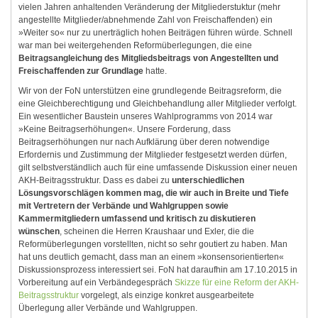
vielen Jahren anhaltenden Veränderung der Mitgliederstuktur (mehr
angestellte Mitglieder/abnehmende Zahl von Freischaffenden) ein
»Weiter so« nur zu unerträglich hohen Beiträgen führen würde. Schnell
war man bei weitergehenden Reformüberlegungen, die eine
Beitragsangleichung des Mitgliedsbeitrags von Angestellten und
Freischaffenden zur Grundlage
hatte.
Wir von der FoN unterstützen eine grundlegende Beitragsreform, die
eine Gleichberechtigung und Gleichbehandlung aller Mitglieder verfolgt.
Ein wesentlicher Baustein unseres Wahlprogramms von 2014 war
»Keine Beitragserhöhungen«. Unsere Forderung, dass
Beitragserhöhungen nur nach Aufklärung über deren notwendige
Erfordernis und Zustimmung der Mitglieder festgesetzt werden dürfen,
gilt selbstverständlich auch für eine umfassende Diskussion einer neuen
AKH-Beitragsstruktur. Dass es dabei zu
unterschiedlichen
Lösungsvorschlägen kommen mag, die wir auch in Breite und Tiefe
mit Vertretern der Verbände und Wahlgruppen sowie
Kammermitgliedern umfassend und kritisch zu diskutieren
wünschen
, scheinen die Herren Kraushaar und Exler, die die
Reformüberlegungen vorstellten, nicht so sehr goutiert zu haben. Man
hat uns deutlich gemacht, dass man an einem »konsensorientierten«
Diskussionsprozess interessiert sei. FoN hat daraufhin am 17.10.2015 in
Vorbereitung auf ein Verbändegespräch
Skizze für eine Reform der AKH-
Beitragsstruktur
vorgelegt, als einzige konkret ausgearbeitete
Überlegung aller Verbände und Wahlgruppen.