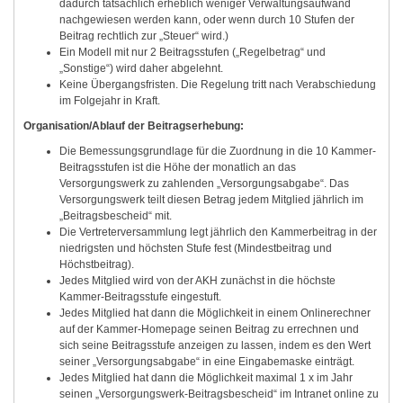
dadurch tatsächlich erheblich weniger Verwaltungsaufwand
nachgewiesen werden kann, oder wenn durch 10 Stufen der
Beitrag rechtlich zur „Steuer“ wird.)
Ein Modell mit nur 2 Beitragsstufen („Regelbetrag“ und
„Sonstige“) wird daher abgelehnt.
Keine Übergangsfristen. Die Regelung tritt nach Verabschiedung
im Folgejahr in Kraft.
Organisation/Ablauf der Beitragserhebung:
Die Bemessungsgrundlage für die Zuordnung in die 10 Kammer-
Beitragsstufen ist die Höhe der monatlich an das
Versorgungswerk zu zahlenden „Versorgungsabgabe“. Das
Versorgungswerk teilt diesen Betrag jedem Mitglied jährlich im
„Beitragsbescheid“ mit.
Die Vertreterversammlung legt jährlich den Kammerbeitrag in der
niedrigsten und höchsten Stufe fest (Mindestbeitrag und
Höchstbeitrag).
Jedes Mitglied wird von der AKH zunächst in die höchste
Kammer-Beitragsstufe eingestuft.
Jedes Mitglied hat dann die Möglichkeit in einem Onlinerechner
auf der Kammer-Homepage seinen Beitrag zu errechnen und
sich seine Beitragsstufe anzeigen zu lassen, indem es den Wert
seiner „Versorgungsabgabe“ in eine Eingabemaske einträgt.
Jedes Mitglied hat dann die Möglichkeit maximal 1 x im Jahr
seinen „Versorgungswerk-Beitragsbescheid“ im Intranet online zu