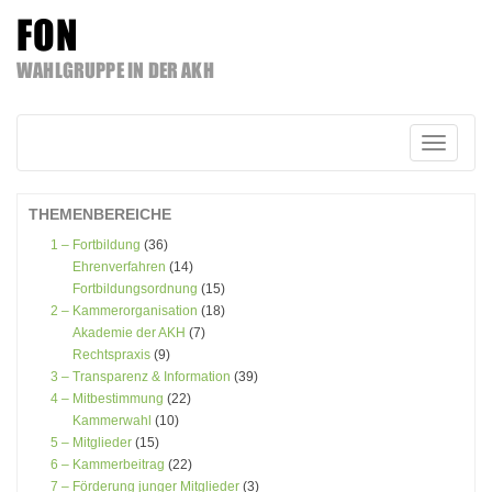
FON
WAHLGRUPPE IN DER AKH
Zum
Inhalt
springen
Schalte
Navigatio
THEMENBEREICHE
1 – Fortbildung
(36)
Ehrenverfahren
(14)
Fortbildungsordnung
(15)
2 – Kammerorganisation
(18)
Akademie der AKH
(7)
Rechtspraxis
(9)
3 – Transparenz & Information
(39)
4 – Mitbestimmung
(22)
Kammerwahl
(10)
5 – Mitglieder
(15)
6 – Kammerbeitrag
(22)
7 – Förderung junger Mitglieder
(3)