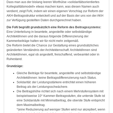
Dass man aus der bislang leeren Worthülse »solidaritätsorientiertes
Kollegialitätsmodell« etwas machen kann, was diesen Namen auch
verdient, zeigt FoN, indem wir einen eigenen Vorschlag zur Reform der
AKH-Beitragsstruktur entwickelt und auf der Basis der uns von der AKH
zur Verfügung gestellten Daten durchgerechnet haben.
Die FoN begrüßt grundsätzlich eine Reform des Beitragssystems:
Eine Unterteilung in beamtete, angestellte oder selbstständige
Architekt/innen und die daraus folgende Differenzierung der
Kammerbeiträge halten wir für nicht mehr zeitgemäß.
Die Reform bietet die Chance zur Gestaltung eines grundsätzliches
geänderten Verständnis der Architektenschaft: Architekt/innen sind
Architekt/innen, egal ob angestellt, freischaffend, verbeamtet oder in
Ruhestand.
Grundzüge:
Gleiche Beiträge für beamtete, angestellte und selbstständige
Architekt/innen: keine Beitragsdifferenzierung nach Status.
Solidarität: der Leistungsstärkere entrichtet einen höheren
Beitrag als der Leistungsschwächere.
Die Beitragshöhe richtet sich nach einem Mehrstufensystem mit
beispielsweise 10* Kammer-Beitragsstufen, die unterste Stufe ist
eine Solidarstufe mit Minimalbeitrag, die oberste Stufe entspricht
dem Maximalbeitrag.
*(eine Reduzierung auf weniger Stufen wird nur akzeptiert, wenn