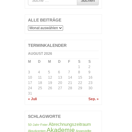
Suchen
nach
ALLE BEITRÄGE
ALLE
BEITRÄGE
TERMINKALENDER
AUGUST 2026
M
D
M
D
F
S
S
1
2
3
4
5
6
7
8
9
10
11
12
13
14
15
16
17
18
19
20
21
22
23
24
25
26
27
28
29
30
31
« Juli
Sep. »
SCHLAGWORTE
Abrechnungszeitraum
50-Jahr-Feier
Akademie
Absolventen
Angestellte