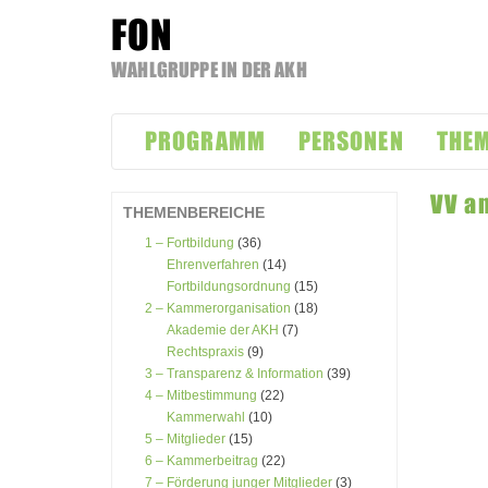
FON
WAHLGRUPPE IN DER AKH
Zum
Inhalt
PROGRAMM
PERSONEN
THE
springen
VV a
THEMENBEREICHE
1 – Fortbildung
(36)
Ehrenverfahren
(14)
Fortbildungsordnung
(15)
2 – Kammerorganisation
(18)
Akademie der AKH
(7)
Rechtspraxis
(9)
3 – Transparenz & Information
(39)
4 – Mitbestimmung
(22)
Kammerwahl
(10)
5 – Mitglieder
(15)
6 – Kammerbeitrag
(22)
7 – Förderung junger Mitglieder
(3)