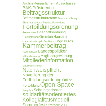
Architektenparlament
Ausschüsse
BAK-Präsidentin
Beitragsstruktur
Beitragsstrukturreform
Berufsausübung
Ehrenausschuss
Festakt
Fortbildung
Fortbildungsordnung
Geschäftsordnung
Freiseminar
Gremien
Haushalt
Gleichstellung
junge Büros
Haushaltsdisziplin
Jubiläum
Kammerbeitrag
Landespolitiker
Kammerwahl
Mitgliedergewinnung
Mitbestimmung
Mitgliederinformation
Mitgliederstruktur
Nachweispflicht
Novellierung der
Fortbildungsordnung
Online-
Open-Space
Fortbildung
Selbstorganisation
Ratgeber
solidaritätsorientiertes
Kollegialitätsmodell
Sommerfest
Strategie 2030