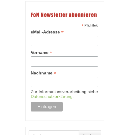
FoN Newsletter abonnieren
*
Pflichtfeld
*
eMail-Adresse
*
Vorname
*
Nachname
Zur Informationsverarbeitung siehe
Datenschutzerklärung
.
Suche