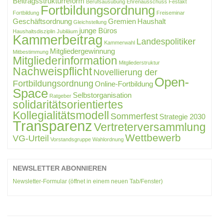
Beitragsstrukturreform
Berufsausübung
Ehrenausschuss
Festakt
Fortbildungsordnung
Fortbildung
Freiseminar
Geschäftsordnung
Gremien
Haushalt
Gleichstellung
junge Büros
Haushaltsdisziplin
Jubiläum
Kammerbeitrag
Landespolitiker
Kammerwahl
Mitgliedergewinnung
Mitbestimmung
Mitgliederinformation
Mitgliederstruktur
Nachweispflicht
Novellierung der
Open-
Fortbildungsordnung
Online-Fortbildung
Space
Selbstorganisation
Ratgeber
solidaritätsorientiertes
Kollegialitätsmodell
Sommerfest
Strategie 2030
Transparenz
Vertreterversammlung
Wettbewerb
VG-Urteil
Vorstandsgruppe
Wahlordnung
NEWSLETTER ABONNIEREN
Newsletter-Formular (öffnet in einem neuen Tab/Fenster)