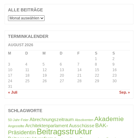
ALLE BEITRÄGE
ALLE
BEITRÄGE
TERMINKALENDER
AUGUST 2026
M
D
M
D
F
S
S
1
2
3
4
5
6
7
8
9
10
11
12
13
14
15
16
17
18
19
20
21
22
23
24
25
26
27
28
29
30
31
« Juli
Sep. »
SCHLAGWORTE
Akademie
Abrechnungszeitraum
50-Jahr-Feier
Absolventen
BAK-
Architektenparlament
Ausschüsse
Angestellte
Beitragsstruktur
Präsidentin