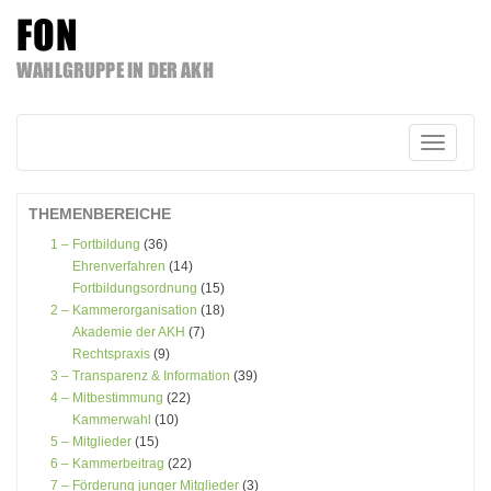
FON
WAHLGRUPPE IN DER AKH
Zum
Inhalt
springen
Schalte
Navigatio
THEMENBEREICHE
1 – Fortbildung
(36)
Ehrenverfahren
(14)
Fortbildungsordnung
(15)
2 – Kammerorganisation
(18)
Akademie der AKH
(7)
Rechtspraxis
(9)
3 – Transparenz & Information
(39)
4 – Mitbestimmung
(22)
Kammerwahl
(10)
5 – Mitglieder
(15)
6 – Kammerbeitrag
(22)
7 – Förderung junger Mitglieder
(3)