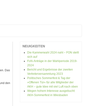
V
NEUIGKEITEN
Die Kammerwahl 2024 naht – FON stellt
sich auf
FoN-Anträge in der Wahlperiode 2019-
2024
Bericht und Ergebnisse der zweiten
en. Das
Vertreterversammlung 2023
Politisches Sommerfest & Tag der
»Offenen Tür« für alle Mitglieder der
 und den
AKH – gute Idee mit viel Luft nach oben
Wegen hohem Interesse ausgebucht:
AKH-Sommerfest in Wiesbaden