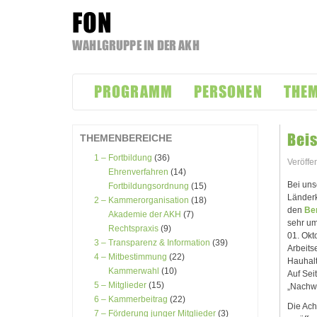
FON
WAHLGRUPPE IN DER AKH
Zum
Inhalt
PROGRAMM
PERSONEN
THE
springen
Beis
THEMENBEREICHE
1 – Fortbildung
(36)
Veröffe
Ehrenverfahren
(14)
Bei uns
Fortbildungsordnung
(15)
Länderk
2 – Kammerorganisation
(18)
den
Be
Akademie der AKH
(7)
sehr um
Rechtspraxis
(9)
01. Okt
3 – Transparenz & Information
(39)
Arbeits
4 – Mitbestimmung
(22)
Hauhalt
Kammerwahl
(10)
Auf Sei
5 – Mitglieder
(15)
„Nachwe
6 – Kammerbeitrag
(22)
Die Ach
7 – Förderung junger Mitglieder
(3)