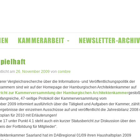
MEN
KAMMERARBEIT
NEWSLETTER-ARCHI
pielhaft
ntlicht am
26. November 2009
von
combre
erer Vergleichsrecherche über die Informations- und Veröffentlichungspolitik der
ammern sind wir auf der Homepage der Hamburgischen Architektenkammer auf
richt zur Kammerversammlung der Hamburgischen Architektenkammer
gestoß
fangreiche, 47-seitige Protokoll der Kammerversammlung vom
ober 2009 informiert ausführlich über die Tätigkeit und Aufgaben der Kammer, zählt
ergebnisse der einzelnen Ausschüsse auf und veröffentlicht die Jahresbilanz 2008
splan für 2010 mit Erläuterungen!
te 17 unter Punkt 4.1 steht auch ein kurzer Statusbericht zur Diskussion über den
is der Fortbildung für Mitglieder“.
itektenkammer Saarland hat im DABregional 01/09 ihren Haushaltsplan 2009