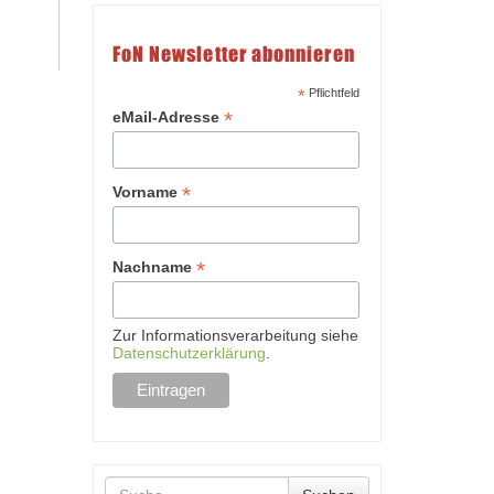
FoN Newsletter abonnieren
*
Pflichtfeld
*
eMail-Adresse
*
Vorname
*
Nachname
Zur Informationsverarbeitung siehe
Datenschutzerklärung
.
Suche