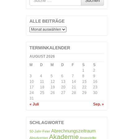
Suchen
nach
ALLE BEITRÄGE
ALLE
BEITRÄGE
TERMINKALENDER
AUGUST 2026
M
D
M
D
F
S
S
1
2
3
4
5
6
7
8
9
10
11
12
13
14
15
16
17
18
19
20
21
22
23
24
25
26
27
28
29
30
31
« Juli
Sep. »
SCHLAGWORTE
Abrechnungszeitraum
50-Jahr-Feier
Akademie
Absolventen
Angestellte