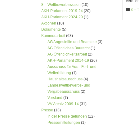
veröffen
8 – Wettbewerbswesen
(10)
3 – 
AKH-Parlament 2019-24
(20)
AKH-Parlament 2024-29
(1)
Aktionen
(10)
Dokumente
(5)
Kammerarbeit
(63)
AG Angestellte und Beamtete
(3)
AG Öffentliches Baurecht
(1)
AG Öffentlichkeitsarbeit
(2)
AKH-Parlament 2014-19
(26)
Ausschuss für Aus-, Fort- und
Weiterbildung
(1)
Haushaltsausschuss
(4)
Landeswettbewerbs- und
Vergabeausschuss
(2)
Vorstand
(7)
VV Archiv 2009-14
(31)
Presse
(13)
In der Presse gefunden
(12)
Pressemitteilungen
(1)