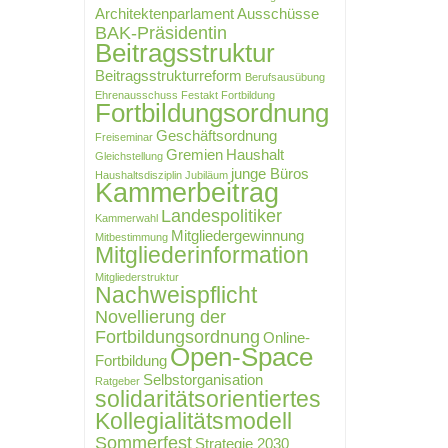
Architektenparlament
Ausschüsse
BAK-Präsidentin
Beitragsstruktur
Beitragsstrukturreform
Berufsausübung
Ehrenausschuss
Festakt
Fortbildung
Fortbildungsordnung
Geschäftsordnung
Freiseminar
Gremien
Haushalt
Gleichstellung
junge Büros
Haushaltsdisziplin
Jubiläum
Kammerbeitrag
Landespolitiker
Kammerwahl
Mitgliedergewinnung
Mitbestimmung
Mitgliederinformation
Mitgliederstruktur
Nachweispflicht
Novellierung der
Fortbildungsordnung
Online-
Open-Space
Fortbildung
Selbstorganisation
Ratgeber
solidaritätsorientiertes
Kollegialitätsmodell
Sommerfest
Strategie 2030