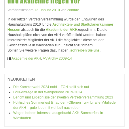
und Akademie liegen vor
Veröffentlicht am
13. Januar 2010
von
combre
In der letzten Vertreterversammlung wurde den Entwürfen des
Haushaltsplans 2010 für die
Architekten- und Stadtplanerkammer
Hessen
als auch für die
Akademie der AKH
zugestimmt. Da die
Haushaltspläne nicht von der AKH veröffentlicht werden, haben
interessierte Mitglieder der AKH die Möglichkeit, diese bei der
Geschäftsstelle in Wiesbaden zur Einsicht anzufordern.
Sollten Sie weitere Fragen dazu haben,
schreiben Sie uns
.
Akademie der AKH
,
VV Archiv 2009-14
NEUIGKEITEN
Die Kammerwahl 2024 naht – FON stellt sich auf
FoN-Anträge in der Wahlperiode 2019-2024
Bericht und Ergebnisse der zweiten Vertreterversammlung 2023
Politisches Sommerfest & Tag der »Offenen Tür« für alle Mitglieder
der AKH – gute Idee mit viel Luft nach oben
Wegen hohem Interesse ausgebucht: AKH-Sommerfest in
Wiesbaden