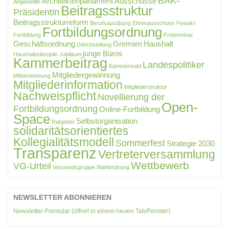
BAK-
Architektenparlament
Ausschüsse
Angestellte
Beitragsstruktur
Präsidentin
Beitragsstrukturreform
Berufsausübung
Ehrenausschuss
Festakt
Fortbildungsordnung
Fortbildung
Freiseminar
Geschäftsordnung
Gremien
Haushalt
Gleichstellung
junge Büros
Haushaltsdisziplin
Jubiläum
Kammerbeitrag
Landespolitiker
Kammerwahl
Mitgliedergewinnung
Mitbestimmung
Mitgliederinformation
Mitgliederstruktur
Nachweispflicht
Novellierung der
Open-
Fortbildungsordnung
Online-Fortbildung
Space
Selbstorganisation
Ratgeber
solidaritätsorientiertes
Kollegialitätsmodell
Sommerfest
Strategie 2030
Transparenz
Vertreterversammlung
Wettbewerb
VG-Urteil
Vorstandsgruppe
Wahlordnung
NEWSLETTER ABONNIEREN
Newsletter-Formular (öffnet in einem neuen Tab/Fenster)