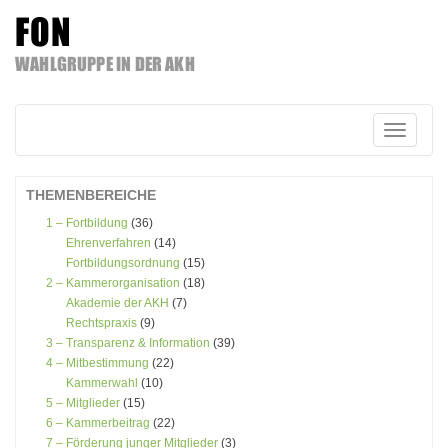
FON
WAHLGRUPPE IN DER AKH
Zum
Inhalt
springen
Schalte
Navigatio
THEMENBEREICHE
1 – Fortbildung
(36)
Ehrenverfahren
(14)
Fortbildungsordnung
(15)
2 – Kammerorganisation
(18)
Akademie der AKH
(7)
Rechtspraxis
(9)
3 – Transparenz & Information
(39)
4 – Mitbestimmung
(22)
Kammerwahl
(10)
5 – Mitglieder
(15)
6 – Kammerbeitrag
(22)
7 – Förderung junger Mitglieder
(3)