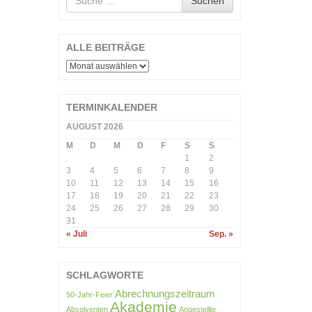
Suchen
nach
ALLE BEITRÄGE
ALLE
BEITRÄGE
TERMINKALENDER
AUGUST 2026
M
D
M
D
F
S
S
1
2
3
4
5
6
7
8
9
10
11
12
13
14
15
16
17
18
19
20
21
22
23
24
25
26
27
28
29
30
31
« Juli
Sep. »
SCHLAGWORTE
Abrechnungszeitraum
50-Jahr-Feier
Akademie
Absolventen
Angestellte