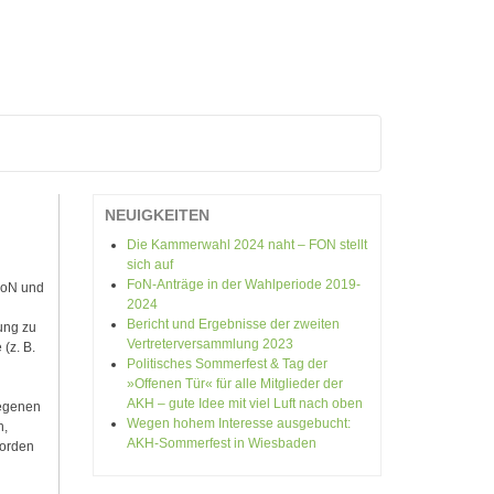
V
NEUIGKEITEN
Die Kammerwahl 2024 naht – FON stellt
sich auf
FoN-Anträge in der Wahlperiode 2019-
FoN und
2024
Bericht und Ergebnisse der zweiten
ung zu
Vertreterversammlung 2023
(z. B.
Politisches Sommerfest & Tag der
»Offenen Tür« für alle Mitglieder der
AKH – gute Idee mit viel Luft nach oben
iegenen
Wegen hohem Interesse ausgebucht:
n,
AKH-Sommerfest in Wiesbaden
orden