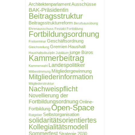
Architektenparlament
Ausschüsse
BAK-Präsidentin
Beitragsstruktur
Beitragsstrukturreform
Berufsausübung
Ehrenausschuss
Festakt
Fortbildung
Fortbildungsordnung
Geschäftsordnung
Freiseminar
Gremien
Haushalt
Gleichstellung
junge Büros
Haushaltsdisziplin
Jubiläum
Kammerbeitrag
Landespolitiker
Kammerwahl
Mitgliedergewinnung
Mitbestimmung
Mitgliederinformation
Mitgliederstruktur
Nachweispflicht
Novellierung der
Fortbildungsordnung
Online-
Open-Space
Fortbildung
Selbstorganisation
Ratgeber
solidaritätsorientiertes
Kollegialitätsmodell
Sommerfest
Strategie 2030