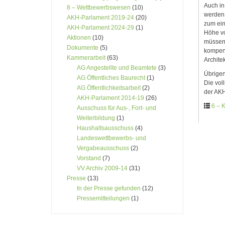
Auch in
8 – Wettbewerbswesen
(10)
werden
AKH-Parlament 2019-24
(20)
zum ein
AKH-Parlament 2024-29
(1)
Höhe v
Aktionen
(10)
müssen,
Dokumente
(5)
kompens
Kammerarbeit
(63)
Architek
AG Angestellte und Beamtete
(3)
Übrigen
AG Öffentliches Baurecht
(1)
Die vol
AG Öffentlichkeitsarbeit
(2)
der AKH
AKH-Parlament 2014-19
(26)
6 – 
Ausschuss für Aus-, Fort- und
Weiterbildung
(1)
Haushaltsausschuss
(4)
Landeswettbewerbs- und
Vergabeausschuss
(2)
Vorstand
(7)
VV Archiv 2009-14
(31)
Presse
(13)
In der Presse gefunden
(12)
Pressemitteilungen
(1)