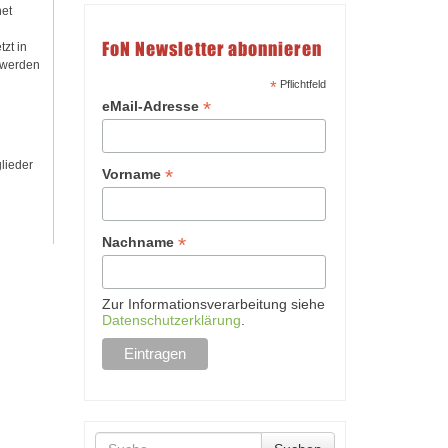
et
FoN Newsletter abonnieren
zt in
 werden
*
Pflichtfeld
*
eMail-Adresse
lieder
*
Vorname
*
Nachname
Zur Informationsverarbeitung siehe
Datenschutzerklärung
.
Suche