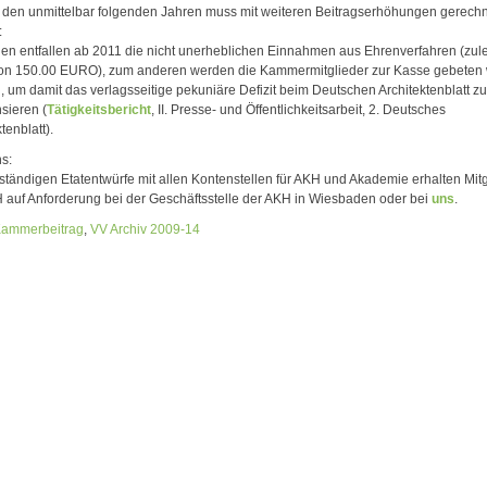
 den unmittelbar folgenden Jahren muss mit weiteren Beitragserhöhungen gerechn
:
en entfallen ab 2011 die nicht unerheblichen Einnahmen aus Ehrenverfahren (zulet
on 150.00 EURO), zum anderen werden die Kammermitglieder zur Kasse gebeten
 um damit das verlagsseitige pekuniäre Defizit beim Deutschen Architektenblatt zu
ieren (
Tätigkeitsbericht
, II. Presse- und Öffentlichkeitsarbeit, 2. Deutsches
tenblatt).
s:
lständigen Etatentwürfe mit allen Kontenstellen für AKH und Akademie erhalten Mitg
 auf Anforderung bei der Geschäftsstelle der AKH in Wiesbaden oder bei
uns
.
Kammerbeitrag
,
VV Archiv 2009-14