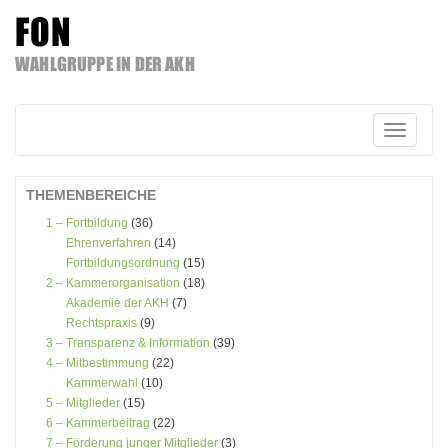
FON
WAHLGRUPPE IN DER AKH
Zum
Inhalt
springen
Schalte
Navigatio
THEMENBEREICHE
1 – Fortbildung
(36)
Ehrenverfahren
(14)
Fortbildungsordnung
(15)
2 – Kammerorganisation
(18)
Akademie der AKH
(7)
Rechtspraxis
(9)
3 – Transparenz & Information
(39)
4 – Mitbestimmung
(22)
Kammerwahl
(10)
5 – Mitglieder
(15)
6 – Kammerbeitrag
(22)
7 – Förderung junger Mitglieder
(3)