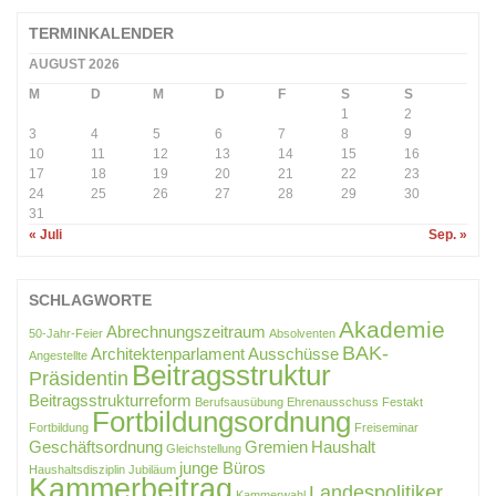
TERMINKALENDER
AUGUST 2026
M
D
M
D
F
S
S
1
2
3
4
5
6
7
8
9
10
11
12
13
14
15
16
17
18
19
20
21
22
23
24
25
26
27
28
29
30
31
« Juli
Sep. »
SCHLAGWORTE
Akademie
Abrechnungszeitraum
50-Jahr-Feier
Absolventen
BAK-
Architektenparlament
Ausschüsse
Angestellte
Beitragsstruktur
Präsidentin
Beitragsstrukturreform
Berufsausübung
Ehrenausschuss
Festakt
Fortbildungsordnung
Fortbildung
Freiseminar
Geschäftsordnung
Gremien
Haushalt
Gleichstellung
junge Büros
Haushaltsdisziplin
Jubiläum
Kammerbeitrag
Landespolitiker
Kammerwahl