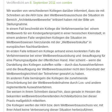
Veröffentlicht am
8. September 2011
von
combre
Wir wurden von verschiedenen Kollegen darüber informiert, dass sie mit
Schreiben an die AKH bzw. den Wettbewerbsausschuss die Situation im
Bereich „Architekturwettbewerbe“ kritisiert haben mit der Bitte um
Stellungnahme.
In einem Fall beschreibt ein Kollege die Verfahrensweise bei einem
Wettbewerb für ein Kindergartenprojekt in einer hessischen Kleinstadt, in
einem anderen Falle vergleichen Kollegen die Situation im
Wettbewerbswesen hierzulande mit der „Wettbewerbskultur“ in
europäischen Nachbarländern.
Im ersten Falle kritisiert ein Kollege anhand eines konkreten Falls die
Verfahrensweise bei einer Wettbewerbsauslobung und -beauftragung für
eine Planungsaufgabe der öffentlichen Hand. Hier scheint – wenn die
Darstellung des Kollegen zutreffen sollte – durch das Auswahlverfahren
und die Beauftragung der Wettbewerbsauslober nicht den Grundsatz der
Wettbewerbsgleichheit der Teilnehmer gewahrt zu haben.
Im anderen Falle bemängeln die Kollegen die zunehmende
Einschränkung bei der Wettbewerbsteilnahme durch Los- und andere
reglementierte Auswahlverfahren.
Sie weisen in ihrem Schreiben darauf hin, dass gerade in Hessen die
bekannten wettbewerbsvorbereitenden Architekturbüros bei dieser
Praxis maßgeblich mitwirken.
Die Kollegen werfen der AKH bzw. dem Wettbewerbsausschuss vor, mit
Ihrer Arbeit keine Verbesserung dieser Situation herbeizuführen.