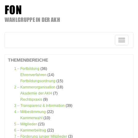
FON
WAHLGRUPPE IN DER AKH
Zum
Inhalt
springen
Schalte
Navigatio
THEMENBEREICHE
1 – Fortbildung
(36)
Ehrenverfahren
(14)
Fortbildungsordnung
(15)
2 – Kammerorganisation
(18)
Akademie der AKH
(7)
Rechtspraxis
(9)
3 – Transparenz & Information
(39)
4 – Mitbestimmung
(22)
Kammerwahl
(10)
5 – Mitglieder
(15)
6 – Kammerbeitrag
(22)
7 – Förderung junger Mitglieder
(3)