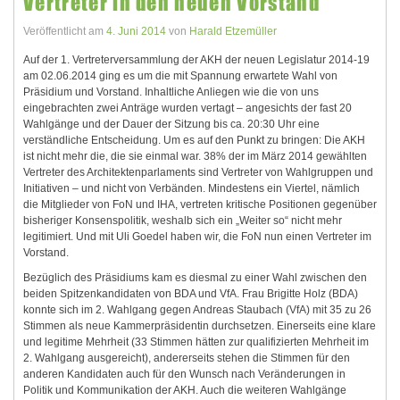
Vertreter in den neuen Vorstand
Veröffentlicht am
4. Juni 2014
von
Harald Etzemüller
Auf der 1. Vertreterversammlung der AKH der neuen Legislatur 2014-19
am 02.06.2014 ging es um die mit Spannung erwartete Wahl von
Präsidium und Vorstand. Inhaltliche Anliegen wie die von uns
eingebrachten zwei Anträge wurden vertagt – angesichts der fast 20
Wahlgänge und der Dauer der Sitzung bis ca. 20:30 Uhr eine
verständliche Entscheidung. Um es auf den Punkt zu bringen: Die AKH
ist nicht mehr die, die sie einmal war. 38% der im März 2014 gewählten
Vertreter des Architektenparlaments sind Vertreter von Wahlgruppen und
Initiativen – und nicht von Verbänden. Mindestens ein Viertel, nämlich
die Mitglieder von FoN und IHA, vertreten kritische Positionen gegenüber
bisheriger Konsenspolitik, weshalb sich ein „Weiter so“ nicht mehr
legitimiert. Und mit Uli Goedel haben wir, die FoN nun einen Vertreter im
Vorstand.
Bezüglich des Präsidiums kam es diesmal zu einer Wahl zwischen den
beiden Spitzenkandidaten von BDA und VfA. Frau Brigitte Holz (BDA)
konnte sich im 2. Wahlgang gegen Andreas Staubach (VfA) mit 35 zu 26
Stimmen als neue Kammerpräsidentin durchsetzen. Einerseits eine klare
und legitime Mehrheit (33 Stimmen hätten zur qualifizierten Mehrheit im
2. Wahlgang ausgereicht), andererseits stehen die Stimmen für den
anderen Kandidaten auch für den Wunsch nach Veränderungen in
Politik und Kommunikation der AKH. Auch die weiteren Wahlgänge