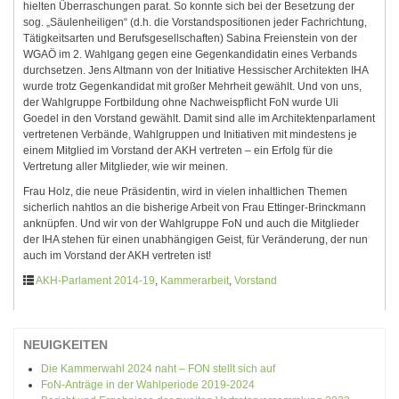
hielten Überraschungen parat. So konnte sich bei der Besetzung der
sog. „Säulenheiligen“ (d.h. die Vorstandspositionen jeder Fachrichtung,
Tätigkeitsarten und Berufsgesellschaften) Sabina Freienstein von der
WGAÖ im 2. Wahlgang gegen eine Gegenkandidatin eines Verbands
durchsetzen. Jens Altmann von der Initiative Hessischer Architekten IHA
wurde trotz Gegenkandidat mit großer Mehrheit gewählt. Und von uns,
der Wahlgruppe Fortbildung ohne Nachweispflicht FoN wurde Uli
Goedel in den Vorstand gewählt. Damit sind alle im Architektenparlament
vertretenen Verbände, Wahlgruppen und Initiativen mit mindestens je
einem Mitglied im Vorstand der AKH vertreten – ein Erfolg für die
Vertretung aller Mitglieder, wie wir meinen.
Frau Holz, die neue Präsidentin, wird in vielen inhaltlichen Themen
sicherlich nahtlos an die bisherige Arbeit von Frau Ettinger-Brinckmann
anknüpfen. Und wir von der Wahlgruppe FoN und auch die Mitglieder
der IHA stehen für einen unabhängigen Geist, für Veränderung, der nun
auch im Vorstand der AKH vertreten ist!
AKH-Parlament 2014-19
,
Kammerarbeit
,
Vorstand
NEUIGKEITEN
Die Kammerwahl 2024 naht – FON stellt sich auf
FoN-Anträge in der Wahlperiode 2019-2024