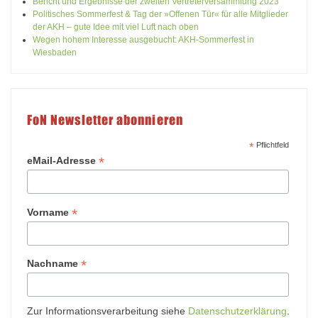
Bericht und Ergebnisse der zweiten Vertreterversammlung 2023
Politisches Sommerfest & Tag der »Offenen Tür« für alle Mitglieder
der AKH – gute Idee mit viel Luft nach oben
Wegen hohem Interesse ausgebucht: AKH-Sommerfest in
Wiesbaden
FoN Newsletter abonnieren
*
Pflichtfeld
*
eMail-Adresse
*
Vorname
*
Nachname
Zur Informationsverarbeitung siehe
Datenschutzerklärung
.