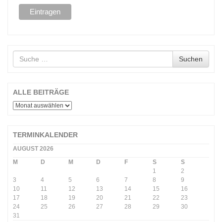
Suche
Suchen
nach
ALLE BEITRÄGE
ALLE
BEITRÄGE
TERMINKALENDER
AUGUST 2026
M
D
M
D
F
S
S
1
2
3
4
5
6
7
8
9
10
11
12
13
14
15
16
17
18
19
20
21
22
23
24
25
26
27
28
29
30
31