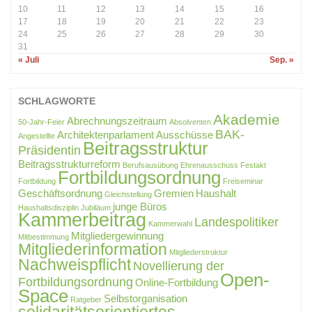
10
11
12
13
14
15
16
17
18
19
20
21
22
23
24
25
26
27
28
29
30
31
« Juli
Sep. »
SCHLAGWORTE
Akademie
Abrechnungszeitraum
50-Jahr-Feier
Absolventen
BAK-
Architektenparlament
Ausschüsse
Angestellte
Beitragsstruktur
Präsidentin
Beitragsstrukturreform
Berufsausübung
Ehrenausschuss
Festakt
Fortbildungsordnung
Fortbildung
Freiseminar
Geschäftsordnung
Gremien
Haushalt
Gleichstellung
junge Büros
Haushaltsdisziplin
Jubiläum
Kammerbeitrag
Landespolitiker
Kammerwahl
Mitgliedergewinnung
Mitbestimmung
Mitgliederinformation
Mitgliederstruktur
Nachweispflicht
Novellierung der
Open-
Fortbildungsordnung
Online-Fortbildung
Space
Selbstorganisation
Ratgeber
solidaritätsorientiertes