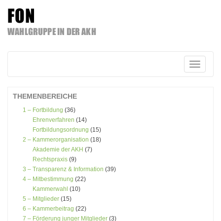
FON
WAHLGRUPPE IN DER AKH
Zum
Inhalt
springen
Schalte
Navigatio
THEMENBEREICHE
1 – Fortbildung
(36)
Ehrenverfahren
(14)
Fortbildungsordnung
(15)
2 – Kammerorganisation
(18)
Akademie der AKH
(7)
Rechtspraxis
(9)
3 – Transparenz & Information
(39)
4 – Mitbestimmung
(22)
Kammerwahl
(10)
5 – Mitglieder
(15)
6 – Kammerbeitrag
(22)
7 – Förderung junger Mitglieder
(3)