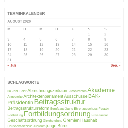
BEITRÄGE
TERMINKALENDER
AUGUST 2026
M
D
M
D
F
S
S
1
2
3
4
5
6
7
8
9
10
11
12
13
14
15
16
17
18
19
20
21
22
23
24
25
26
27
28
29
30
31
« Juli
Sep. »
SCHLAGWORTE
Akademie
Abrechnungszeitraum
50-Jahr-Feier
Absolventen
BAK-
Architektenparlament
Ausschüsse
Angestellte
Beitragsstruktur
Präsidentin
Beitragsstrukturreform
Berufsausübung
Ehrenausschuss
Festakt
Fortbildungsordnung
Fortbildung
Freiseminar
Geschäftsordnung
Gremien
Haushalt
Gleichstellung
junge Büros
Haushaltsdisziplin
Jubiläum