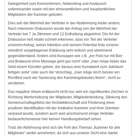
Gelegenheit zum Kennenlernen, Networking und Austausch
untereinander sowie mit den ehrenamtlichen und hauptamtlichen
Mitgliedern der Kammer geboten.
Dies sah die Mehrheit der Vertreter in der Abstimmung leider anders:
Nach intensiver Diskussion wurde der Antrag von der Mehrheit der
Vertreter bei 7 Ja-Stimmen und 12 Enthaltung abgelehnt. Die Art der
Diskussion ließ relativ schnell erkennen, dass ein Teil der Vertreter
unserem Antrag, seiner Intention und seinem Potential trotz unserer
mündlich vorgetragenen Erklärung sehr kritisch und ablehnend
gegenüberstand. Anders sind Aussagen wie z.B. „ein Fest nur mit Bier
und Bratwurst ohne Message geht gar nicht“ oder „man möge lieber das
Geld einem Künstler geben, der daraus eine Kunstwerk zum Jubiläum
fertigen solle“ oder auch der Vorschlag, „man möge doch besser ein
Richtfest nach der Sanierung des Kammergebäudes feiern“, nicht zu
verstehen.
Das negative Votum enttäuscht nicht nur, weil ein signifikantes Zeichen in
Richtung Wertschätzung der Mitglieder, Mitgliederbindung, Stärkung des
Gemeinschaftsgefühls der Architektenschaft und Förderung einer
positiven Identifikation mit der Institution Kammer und ihrer Gremien
verpasst wurde, sondern auch weil anscheinend einige Vertreter
bedauerlicherweise hier keinen Handlungsbedarf sehen.
Trotz der Ablehnung wird sich die FoN des Themas „Kammer für alle
Mitglieder“ weiter annehmen, da sich aus unserer Sicht eine starke