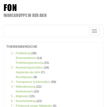
FON
WAHLGRUPPE IN DER AKH
Zum
Inhalt
springen
Schalte
Navigatio
THEMENBEREICHE
1 – Fortbildung
(36)
Ehrenverfahren
(14)
Fortbildungsordnung
(15)
2 – Kammerorganisation
(18)
Akademie der AKH
(7)
Rechtspraxis
(9)
3 – Transparenz & Information
(39)
4 – Mitbestimmung
(22)
Kammerwahl
(10)
5 – Mitglieder
(15)
6 – Kammerbeitrag
(22)
7 – Förderung junger Mitglieder
(3)