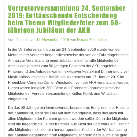
Vertreterversammlung 24. September
2019: Enttäuschende Entscheidung
beim Thema Mitgliederfeier zum 50-
jährigen Jubiläum der AKH
Veröffentlicht am
11. November 2019
von
Harald Etzemüller
In der Vertreterversammlung am 24. September 2019 wurde von der
Mehrheit der Vertreter bedauerlicherweise der von der FoN eingebrachte
Antrag zur Veranstaltung einer Jubiläumsfeier für alle Mitglieder der
Architektenkammer zum 50-jährigen Bestehen der AKH abgelehnt.
Hintergrund des Antrages war ein exklusiver Festakt mit Dinner und Live-
Musik anlässlich dieses Jubiläums, der bereits am 17. Januar 2019 im
RheinMain CongressCenter Wiesbaden von der AKH veranstaltet wurde.
Hierzu waren lediglich 300 Gäste aus Ehrenamt (darunter sämtliche
Mitglieder der Vertreterversammlung), Kultur, Politik und Wirtschaft
eingeladen.
Da das 50-Jährige ein feiernswertes, besonderes Ereignis in der Historie
der Kammer ist, steht die FoN auf dem Standpunkt, dass das auch mit
allen Mitgliedern der Kammer gefeiert werden sollte. Denn die Mitglieder
sind die tragende Säule der Kammer. Aus Sicht der FoN wäre ein Fest für
alle Mitglieder nicht nur ein hervorragendes Zeichen der Wertschätzung
der Kammer gegenüber ihren Mitgliedern, sondern hätte auch eine gute