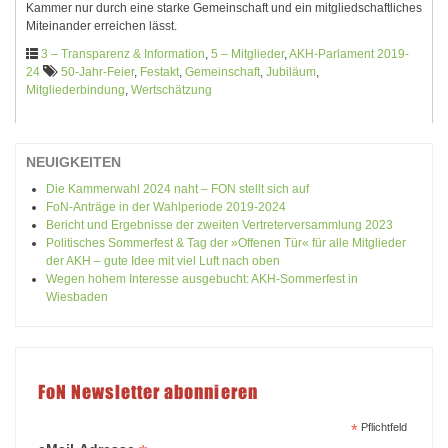
Kammer nur durch eine starke Gemeinschaft und ein mitgliedschaftliches
Miteinander erreichen lässt.
3 – Transparenz & Information
,
5 – Mitglieder
,
AKH-Parlament 2019-
24
50-Jahr-Feier
,
Festakt
,
Gemeinschaft
,
Jubiläum
,
Mitgliederbindung
,
Wertschätzung
NEUIGKEITEN
Die Kammerwahl 2024 naht – FON stellt sich auf
FoN-Anträge in der Wahlperiode 2019-2024
Bericht und Ergebnisse der zweiten Vertreterversammlung 2023
Politisches Sommerfest & Tag der »Offenen Tür« für alle Mitglieder
der AKH – gute Idee mit viel Luft nach oben
Wegen hohem Interesse ausgebucht: AKH-Sommerfest in
Wiesbaden
FoN Newsletter abonnieren
*
Pflichtfeld