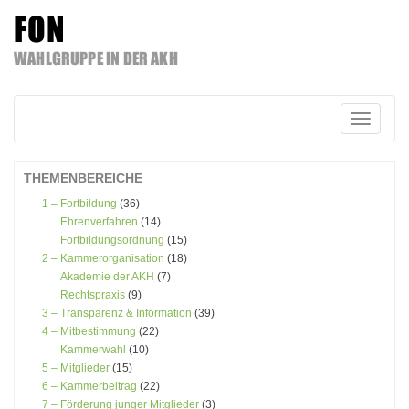
FON
WAHLGRUPPE IN DER AKH
Zum
Inhalt
springen
Schalte
Navigatio
THEMENBEREICHE
1 – Fortbildung
(36)
Ehrenverfahren
(14)
Fortbildungsordnung
(15)
2 – Kammerorganisation
(18)
Akademie der AKH
(7)
Rechtspraxis
(9)
3 – Transparenz & Information
(39)
4 – Mitbestimmung
(22)
Kammerwahl
(10)
5 – Mitglieder
(15)
6 – Kammerbeitrag
(22)
7 – Förderung junger Mitglieder
(3)