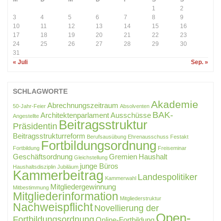
1
2
3
4
5
6
7
8
9
10
11
12
13
14
15
16
17
18
19
20
21
22
23
24
25
26
27
28
29
30
31
« Juli
Sep. »
SCHLAGWORTE
Akademie
Abrechnungszeitraum
50-Jahr-Feier
Absolventen
BAK-
Architektenparlament
Ausschüsse
Angestellte
Beitragsstruktur
Präsidentin
Beitragsstrukturreform
Berufsausübung
Ehrenausschuss
Festakt
Fortbildungsordnung
Fortbildung
Freiseminar
Geschäftsordnung
Gremien
Haushalt
Gleichstellung
junge Büros
Haushaltsdisziplin
Jubiläum
Kammerbeitrag
Landespolitiker
Kammerwahl
Mitgliedergewinnung
Mitbestimmung
Mitgliederinformation
Mitgliederstruktur
Nachweispflicht
Novellierung der
Open-
Fortbildungsordnung
Online-Fortbildung