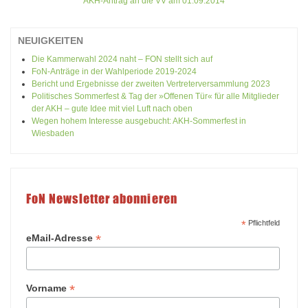
AKH-Antrag an die VV am 01.09.2014
NEUIGKEITEN
Die Kammerwahl 2024 naht – FON stellt sich auf
FoN-Anträge in der Wahlperiode 2019-2024
Bericht und Ergebnisse der zweiten Vertreterversammlung 2023
Politisches Sommerfest & Tag der »Offenen Tür« für alle Mitglieder
der AKH – gute Idee mit viel Luft nach oben
Wegen hohem Interesse ausgebucht: AKH-Sommerfest in
Wiesbaden
FoN Newsletter abonnieren
*
Pflichtfeld
*
eMail-Adresse
*
Vorname