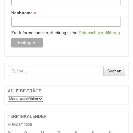
*
Nachname
Zur Informationsverarbeitung siehe
Datenschutzerklärung
.
Suche
Suchen
nach
ALLE BEITRÄGE
ALLE
BEITRÄGE
TERMINKALENDER
AUGUST 2026
M
D
M
D
F
S
S