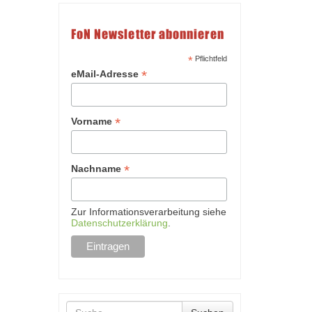
FoN Newsletter abonnieren
*
Pflichtfeld
*
eMail-Adresse
*
Vorname
*
Nachname
Zur Informationsverarbeitung siehe
Datenschutzerklärung
.
Suche