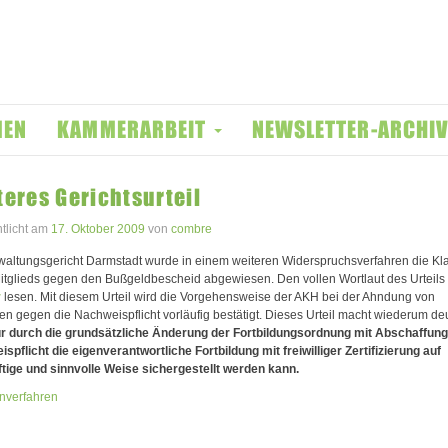
MEN
KAMMERARBEIT
NEWSLETTER-ARCHI
eres Gerichtsurteil
ntlicht am
17. Oktober 2009
von
combre
altungsgericht Darmstadt wurde in einem weiteren Widerspruchsverfahren die Kl
itglieds gegen den Bußgeldbescheid abgewiesen. Den vollen Wortlaut des Urteil
r
lesen. Mit diesem Urteil wird die Vorgehensweise der AKH bei der Ahndung von
en gegen die Nachweispflicht vorläufig bestätigt. Dieses Urteil macht wiederum deu
r durch die grundsätzliche Änderung der Fortbildungsordnung mit Abschaffung
spflicht die eigenverantwortliche Fortbildung mit freiwilliger Zertifizierung auf
tige und sinnvolle Weise sichergestellt werden kann.
nverfahren