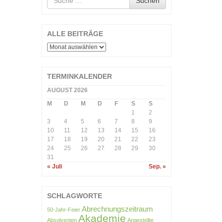
Suchen
nach
ALLE BEITRÄGE
ALLE
BEITRÄGE
TERMINKALENDER
AUGUST 2026
M
D
M
D
F
S
S
1
2
3
4
5
6
7
8
9
10
11
12
13
14
15
16
17
18
19
20
21
22
23
24
25
26
27
28
29
30
31
« Juli
Sep. »
SCHLAGWORTE
Abrechnungszeitraum
50-Jahr-Feier
Akademie
Absolventen
Angestellte