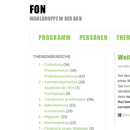
FON
WAHLGRUPPE IN DER AKH
Zum
Inhalt
PROGRAMM
PERSONEN
THE
springen
Weit
THEMENBEREICHE
1 – Fortbildung
(36)
Veröffe
Ehrenverfahren
(14)
Am Verw
Fortbildungsordnung
(15)
eines M
2 – Kammerorganisation
(18)
Sie
hie
Akademie der AKH
(7)
Verstöß
Rechtspraxis
(9)
dass
nu
3 – Transparenz & Information
(39)
Nachwei
4 – Mitbestimmung
(22)
vernünf
Kammerwahl
(10)
Ehre
5 – Mitglieder
(15)
6 – Kammerbeitrag
(22)
7 – Förderung junger Mitglieder
(3)