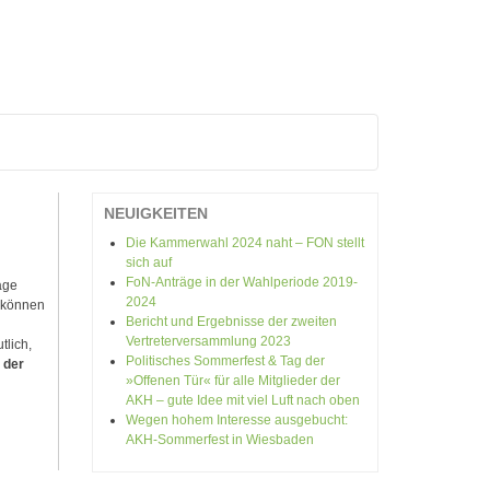
V
NEUIGKEITEN
Die Kammerwahl 2024 naht – FON stellt
sich auf
FoN-Anträge in der Wahlperiode 2019-
age
2024
s können
Bericht und Ergebnisse der zweiten
Vertreterversammlung 2023
tlich,
Politisches Sommerfest & Tag der
 der
»Offenen Tür« für alle Mitglieder der
AKH – gute Idee mit viel Luft nach oben
Wegen hohem Interesse ausgebucht:
AKH-Sommerfest in Wiesbaden