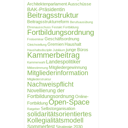
Architektenparlament
Ausschüsse
BAK-Präsidentin
Beitragsstruktur
Beitragsstrukturreform
Berufsausübung
Ehrenausschuss
Festakt
Fortbildung
Fortbildungsordnung
Geschäftsordnung
Freiseminar
Gremien
Haushalt
Gleichstellung
junge Büros
Haushaltsdisziplin
Jubiläum
Kammerbeitrag
Landespolitiker
Kammerwahl
Mitgliedergewinnung
Mitbestimmung
Mitgliederinformation
Mitgliederstruktur
Nachweispflicht
Novellierung der
Fortbildungsordnung
Online-
Open-Space
Fortbildung
Selbstorganisation
Ratgeber
solidaritätsorientiertes
Kollegialitätsmodell
Sommerfest
Strategie 2030