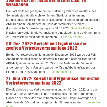
Sommerfest im „Haus der Architekten“ in
Wiesbaden
Die FoN als Ideengeber, treibende Kraft und großer Befürworter eines
Sommerfestes für alle Architekt*innen, Stadtplaner*innen und
Landschaftsarchitekt*innen freut sich, bekannt geben zu dürfen, dass die
AKH zu einem Sommerfest im „Haus der Architekten“ einlädt.
(Ursprüngliche Vorankündigung vom 04.05.2023:
Save the Date
) –
Inzwischen wurde für die Veranstaltung eingeladen, und es können rund
250 interessierte Mitglieder teilnehmen…
Lesen Sie mehr…
06. Dez. 2022: Bericht und Ergebnisse der
zweiten Vertreterversammlung 2022
Bei der Vertreterversammlung am 06. Dezember 2022 wurde der FoN-
Antrag für ein politisches Sommerfest mit Tag der „offenen Tür“ für alle
AKH-Mitglieder im neuen Jahr 2023 von der Mehrheit der Vertreter
angenommen. Dem Vorstand wurde hierfür ein Arbeitsauftrag mit der
Planung und Umsetzung erteilt…
Lesen Sie mehr…
21. Juni 2022: Bericht und Ergebnisse der ersten
Vertreterversammlung 2022
Die diesjährige erste Vertreterversammlung am 06. Juni 2022 fand das
erste Mal seit 2020 wieder in den mittlerweile sanierten Räumen des
Hauses der Architekten statt in Kombination mit 3 Impulsvorträgen als
Abschluss der VV und dem sogenannten Ehrenamtsabend…
Lesen Sie
mehr…