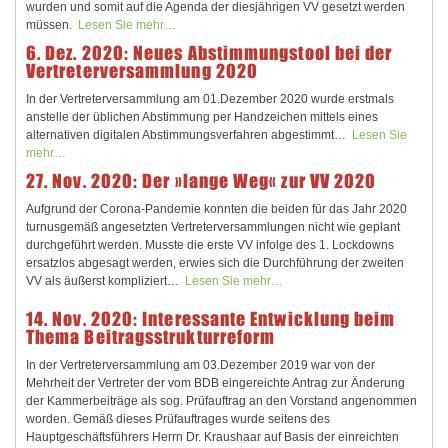
wurden und somit auf die Agenda der diesjährigen VV gesetzt werden
müssen.
Lesen Sie mehr…
6. Dez. 2020: Neues Abstimmungstool bei der
Vertreterversammlung 2020
In der Vertreterversammlung am 01.Dezember 2020 wurde erstmals
anstelle der üblichen Abstimmung per Handzeichen mittels eines
alternativen digitalen Abstimmungsverfahren abgestimmt…
Lesen Sie
mehr…
27. Nov. 2020: Der »lange Weg« zur VV 2020
Aufgrund der Corona-Pandemie konnten die beiden für das Jahr 2020
turnusgemäß angesetzten Vertreterversammlungen nicht wie geplant
durchgeführt werden. Musste die erste VV infolge des 1. Lockdowns
ersatzlos abgesagt werden, erwies sich die Durchführung der zweiten
VV als äußerst kompliziert…
Lesen Sie mehr…
14. Nov. 2020: Interessante Entwicklung beim
Thema Beitragsstrukturreform
In der Vertreterversammlung am 03.Dezember 2019 war von der
Mehrheit der Vertreter der vom BDB eingereichte Antrag zur Änderung
der Kammerbeiträge als sog. Prüfauftrag an den Vorstand angenommen
worden. Gemäß dieses Prüfauftrages wurde seitens des
Hauptgeschäftsführers Herrn Dr. Kraushaar auf Basis der einreichten