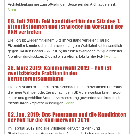
Architektenkammer zum 50-jährigen Bestehen der AKH abgelehnt.
Mehr…
08. Juli 2019: FoN kandidiert für den Sitz des 1.
Vizepräsidenten und ist wieder im Vorstand der
AKH vertreten
Die FoN ist wieder mit einem Sitz im Vorstand vertreten:
Harald
Etzemüller konnte sich nach stundenlangem Wahlkrimi schlussendlich
gegen Torsten Becker (SRL/BDA) im ersten Wahlgang mit qualifizierter
Mehrheit durchsetzen.
Dies ist ein großer Erfolg für die FoN!
Mehr…
28. März 2019: Kammerwahl 2019 – FoN ist
zweitstärkste Fraktion in der
Vertreterversammlung
Die FoN startet mit einem überraschenden und unerwarteten Ergebnis in
die neue Wahlperiode: Sie ist nach dem BDA die zweitstärkste Fraktion
in der neu gewählten Vertreterversammlung geworden und konnte die
Anzahl ihrer Sitzplätze verteidigen!
Mehr…
02. Jan. 2019: Das Programm und die Kandidaten
der FoN für die Kammerwahl 2019
Im Februar 2019 sind alle Mitglieder der Architekten- und
Stadtplanerkammer Hessen aufgerufen, die Vertreterversammlung als