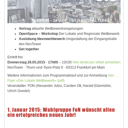
Vortrag
aktuelle Wettbewerbsregelungen
OpenSpace – Workshop
Der Lokale und Regionale Wettbewerb
Auslobung Ideenwettbewerb
Umgestaltung der Eingangshalle
des NexTower
Get together
Eintritt frei
Donnerstag 28.05.2015 · 17h00
– 22h30
Hier direkt per eMail anmelden
NexTower · Thurn-und-Taxis-Platz 6 · 60313 Frankfurt am Main
Weitere Informationen zum Programmablauf und zur Anmeldung
hier…
Flyer »Der Lokale Wettbewerb« (pdf)
Veranstalter: FON (Alexander Jotzu, Carsten Ott, Harald Etzemüller,
Ulrich Goedel)
1. Januar 2015: Wahlgruppe FoN wünscht allen
ein erfolgreiches neues Jahr!