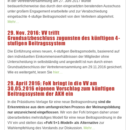
In der Vertreterversammlung am 27. Juni 2017 wurde
bedauerlicherweise das durch den eingesetzten beratenden Ausschuss
unter großem Engagement erarbeitete und zur Verabschiedung
eingebachte 4-stufige Beitragsmodell von den Vertretern abgelehnt.
Mehr…
29. Nov. 2016: VV trifft
Grundsatzbeschluss zugunsten des künftigen 4-
stufigen Beitragssystem
Die Einführung eines neuen, 4-stufigen Beitragsmodells, basierend auf
den individuellen Einkommensverhältnissen der Mitglieder ohne
Unterscheidung in selbstständig und angestellt ist nun durch einen
Grundsatzbeschluss der Vertreterversammlung am 29.11.2016 gesichert.
Wie es weitergeht, lesen Sie
hier…
29. April 2016: FoN bringt in die VV am
30.05.2016 eigenen Vorschlag zum künftigen
Beitragssystem der AKH ein
In die Präsidiums-Vorlage für eine neue Beitragsordnung
sind die
Erkenntnisse aus dem umfangreichen Prozess der Meinungsbildung
nur unzureichend eingeflossen
. Wir von der FoN bringen daher unser
überarbeitetes mehrstufiges Modell für eine neue Beitragsordnung in die
VV ein und stellen das
»FoN 5+1-Modell« als Alternative
zur
Wahlempfehlung des Vorstands zur Diskussion.
Mehr…