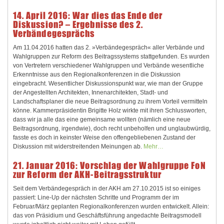
14. April 2016: War dies das Ende der
Diskussion? – Ergebnisse des 2.
Verbändegesprächs
Am 11.04.2016 hatten das 2. »Verbändegespräch« aller Verbände und
Wahlgruppen zur Reform des Beitragssystems stattgefunden. Es wurden
von Vertretern verschiedener Wahlgruppen und Verbände wesentliche
Erkenntnisse aus den Regionalkonferenzen in die Diskussion
eingebracht. Wesentlicher Diskussionspunkt war, wie man der Gruppe
der Angestellten Architekten, Innenarchitekten, Stadt- und
Landschaftsplaner die neue Beitragsordnung zu ihrem Vorteil vermitteln
könne. Kammerpräsidentin Brigitte Holz wirkte mit ihren Schlussworten,
dass wir ja alle das eine gemeinsame wollten (nämlich eine neue
Beitragsordnung, irgendwie), doch recht unbeholfen und unglaubwürdig,
fasste es doch in keinster Weise den offengebliebenen Zustand der
Diskussion mit widerstreitenden Meinungen ab.
Mehr…
21. Januar 2016: Vorschlag der Wahlgruppe FoN
zur Reform der AKH-Beitragsstruktur
Seit dem Verbändegespräch in der AKH am 27.10.2015 ist so einiges
passiert: Line-Up der nächsten Schritte und Programm der im
Februar/März geplanten Regionalkonferenzen wurden entwickelt. Allein:
das von Präsidium und Geschäftsführung angedachte Beitragsmodell