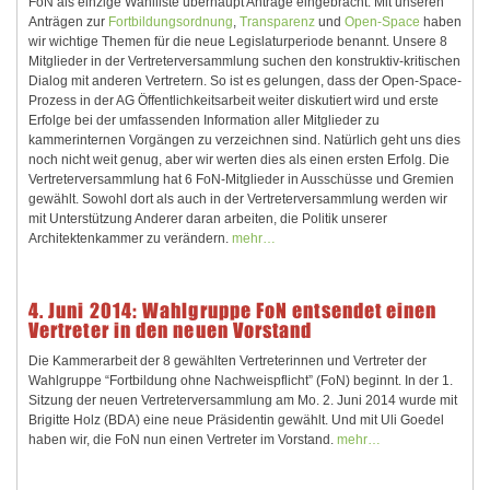
FoN als einzige Wahlliste überhaupt Anträge eingebracht. Mit unseren
Anträgen zur
Fortbildungsordnung
,
Transparenz
und
Open-Space
haben
wir wichtige Themen für die neue Legislaturperiode benannt. Unsere 8
Mitglieder in der Vertreterversammlung suchen den konstruktiv-kritischen
Dialog mit anderen Vertretern. So ist es gelungen, dass der Open-Space-
Prozess in der AG Öffentlichkeitsarbeit weiter diskutiert wird und erste
Erfolge bei der umfassenden Information aller Mitglieder zu
kammerinternen Vorgängen zu verzeichnen sind. Natürlich geht uns dies
noch nicht weit genug, aber wir werten dies als einen ersten Erfolg. Die
Vertreterversammlung hat 6 FoN-Mitglieder in Ausschüsse und Gremien
gewählt. Sowohl dort als auch in der Vertreterversammlung werden wir
mit Unterstützung Anderer daran arbeiten, die Politik unserer
Architektenkammer zu verändern.
mehr…
4. Juni 2014: Wahlgruppe FoN entsendet einen
Vertreter in den neuen Vorstand
Die Kammerarbeit der 8 gewählten Vertreterinnen und Vertreter der
Wahlgruppe “Fortbildung ohne Nachweispflicht” (FoN) beginnt. In der 1.
Sitzung der neuen Vertreterversammlung am Mo. 2. Juni 2014 wurde mit
Brigitte Holz (BDA) eine neue Präsidentin gewählt.
Und mit Uli Goedel
haben wir, die FoN nun einen Vertreter im Vorstand.
mehr…