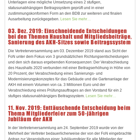
Unterlagen eine mögliche Umsetzung eines 2 stufigen,
statusunabhängigen Beitragssystem geprüft und in einer
zustimmungskonformen Form an den BDB zur weiteren und finalen
Ausarbeitung zurückgegeben.
Lesen Sie mehr…
03. Dez. 2019: Einschneidende Entscheidungen
bei den Themen Haushalt und Mitgliedsbeiträge,
Sanierung des AKH-Sitzes sowie Beitragssystem
Die Vertreterversammlung am 03. Dezember 2019 stand aus Sicht der
FoN unter dem Fokus von 3 grundsätzlichen Richtungsentscheidungen
und den sich daraus ergebenden Konsequenzen: Der Verabschiedung
des Haushalts 2020 verbunden mit einer Beitragserhöhung in Höhe von
20 Prozent, der Verabschiedung eines Sanierungs- und
Modernisierungskonzeptes für das Gebäude und die Gartenanlage der
AKH mit einem Volumen von ca. 3 Millionen Euro und der
Verabschiedung eines Prüfungsauftrages an den Vorstand für ein 2
stufiges statusunabhängiges Beitragssystem.
Lesen Sie mehr…
11. Nov. 2019: Enttäuschende Entscheidung beim
Thema Mitgliederfeier zum 50-jährigen
Jubiläum der AKH
In der Vertreterversammlung am 24. September 2019 wurde von der
Mehrheit der Vertreter bedauerlicherweise der von der FoN eingebrachte
Antrag zur Veranstaltung einer Jubiläumsfeier für alle Mitglieder der