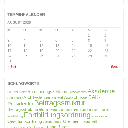
BEITRÄGE
TERMINKALENDER
AUGUST 2026
M
D
M
D
F
S
S
1
2
3
4
5
6
7
8
9
10
11
12
13
14
15
16
17
18
19
20
21
22
23
24
25
26
27
28
29
30
31
« Juli
Sep. »
SCHLAGWORTE
Akademie
Abrechnungszeitraum
50-Jahr-Feier
Absolventen
BAK-
Architektenparlament
Ausschüsse
Angestellte
Beitragsstruktur
Präsidentin
Beitragsstrukturreform
Berufsausübung
Ehrenausschuss
Festakt
Fortbildungsordnung
Fortbildung
Freiseminar
Geschäftsordnung
Gremien
Haushalt
Gleichstellung
junge Büros
Haushaltsdisziplin
Jubiläum