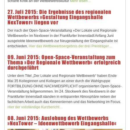
scharfe Kritik an der Wettbewerbskultur
Mehr lesen…
27. Juli 2015: Die Ergebnisse des regionalen
Wettbewerbs »Gestaltung Eingangshalle
NexTower« liegen vor
Der nach der Open-Space-Veranstaltung »Der Lokale und Regionale
Wettbewerb« im Nextower in der Frankfurter Innenstadt Anfang Juni
ausgelobte Ideenwettbewerb zur Neugestaltung der Eingangshalle ist
entschieden.
Hier das Wettbewerbsergebnis der drei Preisträger…
09. Juni 2015: Open-Space-Veranstaltung zum
Thema »Der Regionale Wettbewerb« erfolgreich
durchgeführt
Unter dem Titel „Der Lokale und Regionale Wettbewerb“ haben Ende
Mai 35 Kolleginnen und Kollegen an einer durch die Wahlgruppe
FORTBILDUNG OHNE NACHWEISPFLICHT organisierten Open-Space-
Veranstaltung teilgenommen. Im 24. Stockwerk des Nextowers in der
Frankfurter Innenstadt standen in entspannter Atmosphäre neben der
fachlichen Arbeit auch das Kennenlernen und das Networking im Focus.
Hier der vollständige Kurzbericht…
08. Juni 2015: Auslobung des Wettbewerbs
»NexTower – Ideenwettbewerb Eingangshalle«