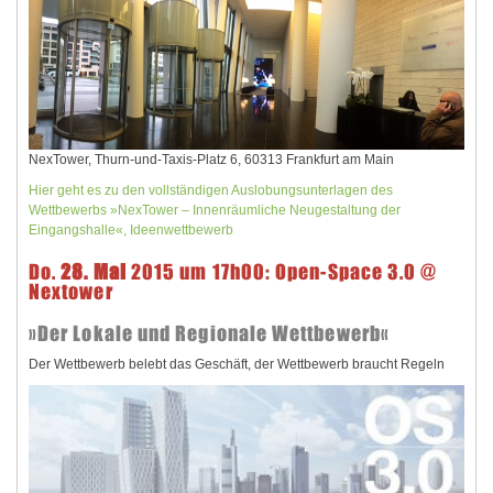
NexTower, Thurn-und-Taxis-Platz 6, 60313 Frankfurt am Main
Hier geht es zu den vollständigen Auslobungsunterlagen des
Wettbewerbs »NexTower – Innenräumliche Neugestaltung der
Eingangshalle«, Ideenwettbewerb
Do.
28. Mai
2015 um 17h00: Open-Space 3.0 @
Nextower
»Der Lokale und Regionale Wettbewerb«
Der Wettbewerb belebt das Geschäft, der Wettbewerb braucht Regeln