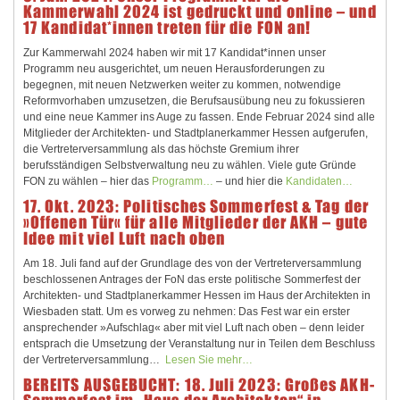
Kammerwahl 2024 ist gedruckt und online – und
17 Kandidat*innen treten für die FON an!
Zur Kammerwahl 2024 haben wir mit 17 Kandidat*innen unser
Programm neu ausgerichtet, um neuen Herausforderungen zu
begegnen, mit neuen Netzwerken weiter zu kommen, notwendige
Reformvorhaben umzusetzen, die Berufsausübung neu zu fokussieren
und eine neue Kammer ins Auge zu fassen. Ende Februar 2024 sind alle
Mitglieder der Architekten- und Stadtplanerkammer Hessen aufgerufen,
die Vertreterversammlung als das höchste Gremium ihrer
berufsständigen Selbstverwaltung neu zu wählen. Viele gute Gründe
FON zu wählen – hier das
Programm…
– und hier die
Kandidaten…
17. Okt. 2023: Politisches Sommerfest & Tag der
»Offenen Tür« für alle Mitglieder der AKH – gute
Idee mit viel Luft nach oben
Am 18. Juli fand auf der Grundlage des von der Vertreterversammlung
beschlossenen Antrages der FoN das erste politische Sommerfest der
Architekten- und Stadtplanerkammer Hessen im Haus der Architekten in
Wiesbaden statt. Um es vorweg zu nehmen: Das Fest war ein erster
ansprechender »Aufschlag« aber mit viel Luft nach oben – denn leider
entsprach die Umsetzung der Veranstaltung nur in Teilen dem Beschluss
der Vertreterversammlung…
Lesen Sie mehr…
BEREITS AUSGEBUCHT: 18. Juli 2023: Großes AKH-