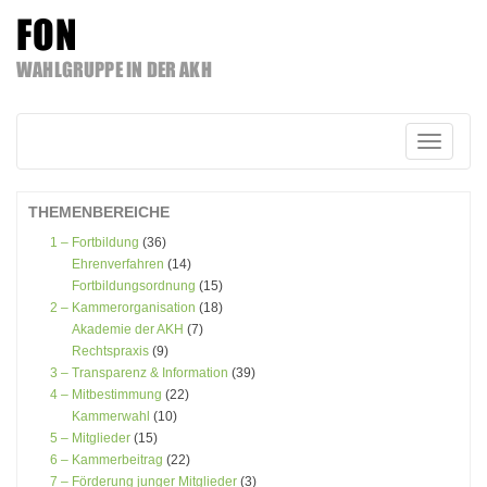
FON
WAHLGRUPPE IN DER AKH
Zum
Inhalt
springen
Schalte
Navigatio
THEMENBEREICHE
1 – Fortbildung
(36)
Ehrenverfahren
(14)
Fortbildungsordnung
(15)
2 – Kammerorganisation
(18)
Akademie der AKH
(7)
Rechtspraxis
(9)
3 – Transparenz & Information
(39)
4 – Mitbestimmung
(22)
Kammerwahl
(10)
5 – Mitglieder
(15)
6 – Kammerbeitrag
(22)
7 – Förderung junger Mitglieder
(3)